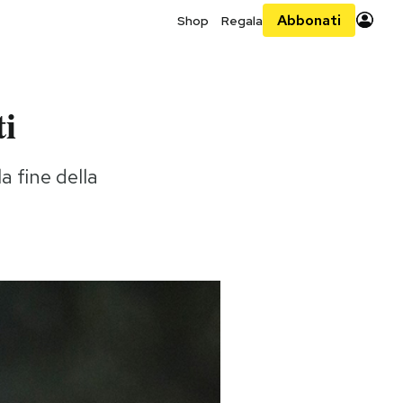
Abbonati
Shop
Regala
i
a fine della