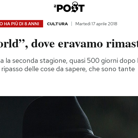
 HA PIÙ DI
8 ANNI
CULTURA
Martedì 17 aprile 2018
rld”, dove eravamo rimast
izia la seconda stagione, quasi 500 giorni dopo l
e ripasso delle cose da sapere, che sono tante