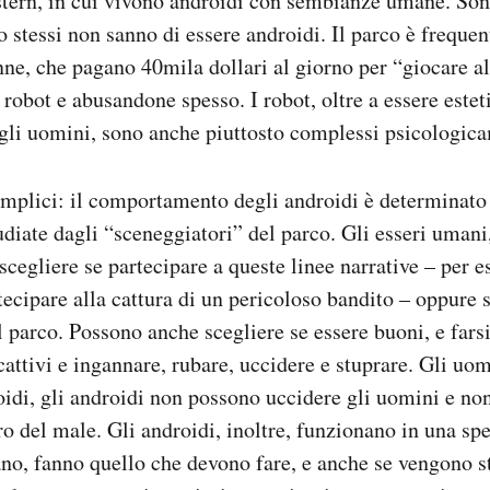
tern, in cui vivono androidi con sembianze umane. Sono
o stessi non sanno di essere androidi. Il parco è frequen
ne, che pagano 40mila dollari al giorno per “giocare a
 robot e abusandone spesso. I robot, oltre a essere este
agli uomini, sono anche piuttosto complessi psicologic
mplici: il comportamento degli androidi è determinato 
udiate dagli “sceneggiatori” del parco. Gli esseri umani,
scegliere se partecipare a queste linee narrative – per 
tecipare alla cattura di un pericoloso bandito – oppure 
 parco. Possono anche scegliere se essere buoni, e farsi
 cattivi e ingannare, rubare, uccidere e stuprare. Gli uo
oidi, gli androidi non possono uccidere gli uomini e n
 del male. Gli androidi, inoltre, funzionano in una spe
ano, fanno quello che devono fare, e anche se vengono st