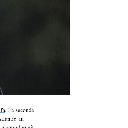
 fa
. La seconda
tlantic, in
i e complessità