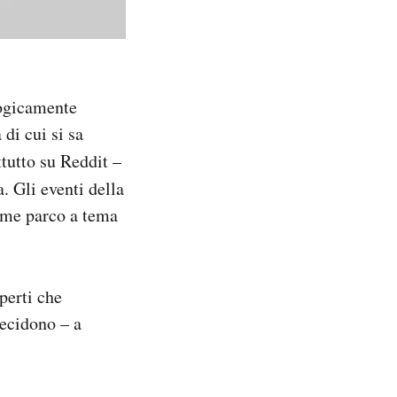
logicamente
 di cui si sa
ttutto su Reddit –
. Gli eventi della
ome parco a tema
sperti che
decidono – a