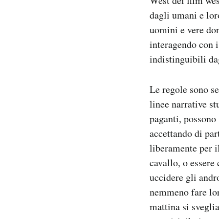
West dei film wes
dagli umani e lor
uomini e vere don
interagendo con i
indistinguibili d
Le regole sono se
linee narrative st
paganti, possono 
accettando di par
liberamente per il
cavallo, o essere
uccidere gli andr
nemmeno fare loro
mattina si svegli