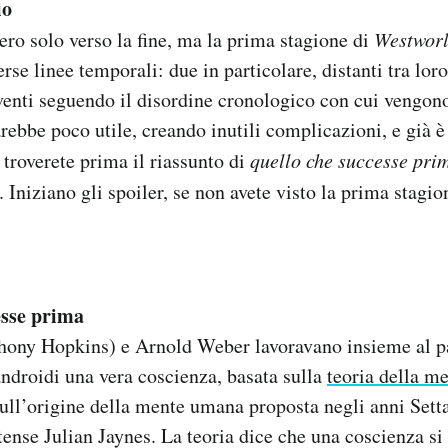
io
ero solo verso la fine, ma la prima stagione di
Westwor
erse linee temporali: due in particolare, distanti tra loro
enti seguendo il disordine cronologico con cui vengono
rebbe poco utile, creando inutili complicazioni, e già è
 troverete prima il riassunto di
quello che successe pri
. Iniziano gli spoiler, se non avete visto la prima stagio
esse prima
hony Hopkins) e Arnold Weber lavoravano insieme al 
androidi una vera coscienza, basata sulla
teoria della m
sull’origine della mente umana proposta negli anni Sett
tense Julian Jaynes. La teoria dice che una coscienza si