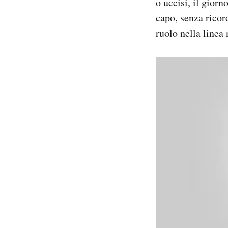
o uccisi, il gior
capo, senza ricord
ruolo nella linea 