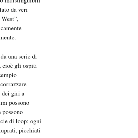
 indistinguibili
tato da veri
l West”,
ticamente
amente.
da una serie di
 cioè gli ospiti
esempio
scorrazzare
 dei giri a
mini possono
on possono
cie di loop: ogni
uprati, picchiati