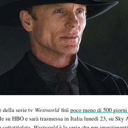
 della serie tv
Westworld
finì
poco meno di 500 giorni
ile su HBO e sarà trasmessa in Italia lunedì 23, su Sky A
 sottotitolata.
Westworld
è la serie che per investiment