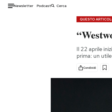
Newsletter
Podcast
Auto
QUESTO ARTICOLO
“Westwo
HOME
Italia
Moda
Il 22 aprile in
Mondo
Libri
prima: un util
Politica
Consumismi
Tecnologia
Storie/Idee
Condividi
Internet
Ok Boomer!
Scienza
Media
Cultura
Europa
Economia
Altrecose
Sport
Mondiali calcio 2026