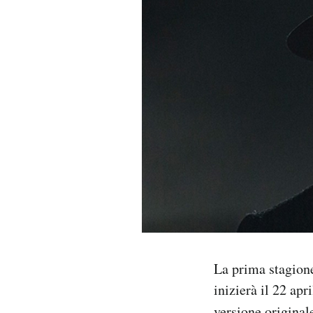
PODCAST
NEWSLETTER
I MIEI PREFERITI
SHOP
CALENDARIO
AREA PERSONALE
La prima stagione
inizierà il 22 apr
Area Personale
Newsletter
versione originale