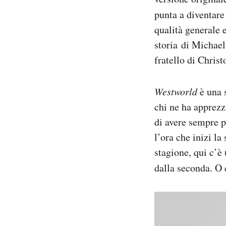
Notifiche mobile
punta a diventare
Regala il Post
qualità generale e
Hai bisogno di aiuto?
storia di Michael
Esci
fratello di Chris
Westworld
è una 
chi ne ha apprezz
di avere sempre 
l’ora che inizi la
stagione, qui c’è 
dalla seconda. O