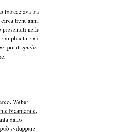
ld
intrecciava tra
 circa trent’anni.
 presentati nella
 complicata così.
ma
; poi di
quello
ne.
parco. Weber
ente bicamerale
,
anta dallo
 può sviluppare