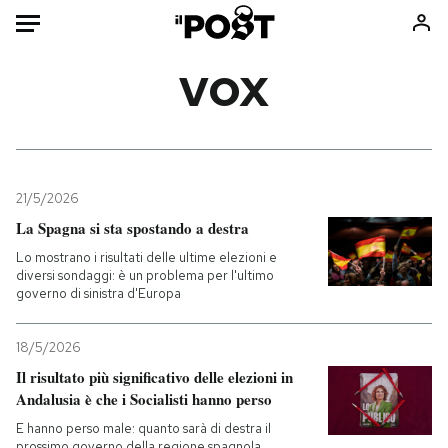
Auto
VOX
HOME
Italia
Moda
Mondo
Libri
21/5/2026
Politica
Consumismi
La Spagna si sta spostando a destra
Tecnologia
Storie/Idee
Lo mostrano i risultati delle ultime elezioni e
diversi sondaggi: è un problema per l'ultimo
Internet
Ok Boomer!
governo di sinistra d'Europa
Scienza
Media
Cultura
Europa
18/5/2026
Economia
Altrecose
Il risultato più significativo delle elezioni in
Andalusia è che i Socialisti hanno perso
Sport
Mondiali calcio 2026
E hanno perso male: quanto sarà di destra il
prossimo governo della regione spagnola