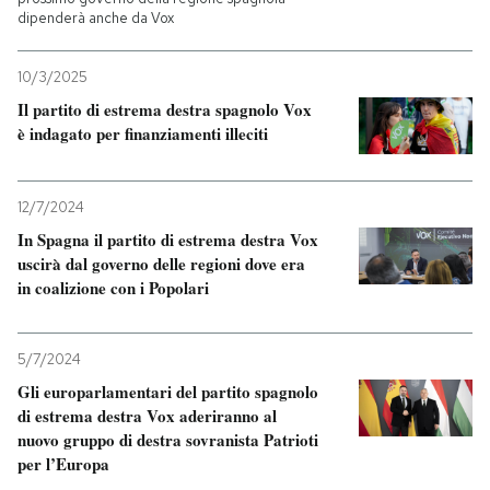
dipenderà anche da Vox
PODCAST
10/3/2025
Il partito di estrema destra spagnolo Vox
NEWSLETTER
è indagato per finanziamenti illeciti
I MIEI PREFERITI
12/7/2024
In Spagna il partito di estrema destra Vox
SHOP
uscirà dal governo delle regioni dove era
in coalizione con i Popolari
CALENDARIO
5/7/2024
Gli europarlamentari del partito spagnolo
AREA PERSONALE
di estrema destra Vox aderiranno al
nuovo gruppo di destra sovranista Patrioti
Entra
per l’Europa