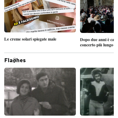
Le creme solari spiegate male
Dopo due anni è camb
concerto più lungo d
Fla
hes