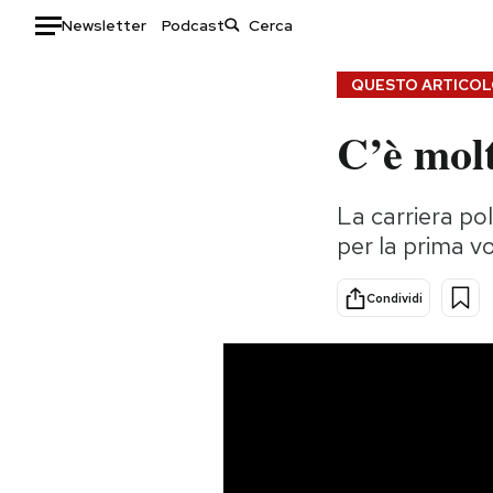
Newsletter
Podcast
Auto
QUESTO ARTICOLO
C’è molt
HOME
Italia
Moda
La carriera pol
Mondo
Libri
per la prima vo
Politica
Consumismi
Tecnologia
Storie/Idee
Condividi
Internet
Ok Boomer!
Scienza
Media
Cultura
Europa
Economia
Altrecose
Sport
Mondiali calcio 2026