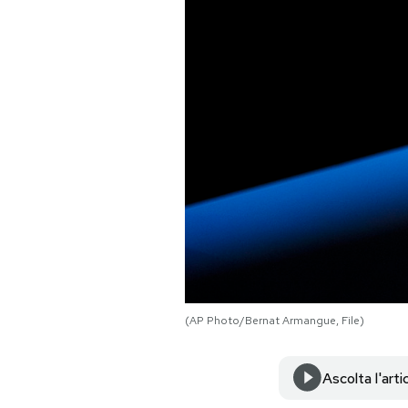
PODCAST
NEWSLETTER
I MIEI PREFERITI
SHOP
CALENDARIO
(AP Photo/Bernat Armangue, File)
AREA PERSONALE
Area Personale
Ascolta l'arti
Newsletter