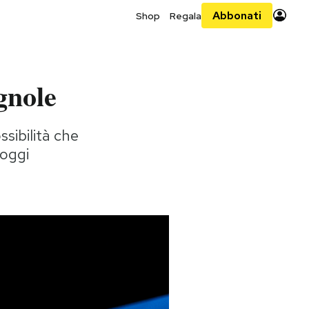
Abbonati
Shop
Regala
agnole
ssibilità che
 oggi