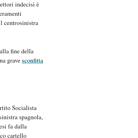
ettori indecisi è
ieramenti
l centrosinistra
ulla fine della
una grave
sconfitta
tito Socialista
sinistra spagnola,
si fa dalla
co cartello