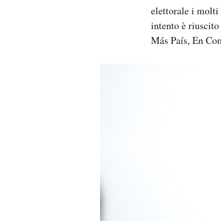
elettorale i molti
intento è riuscit
Más País, En C