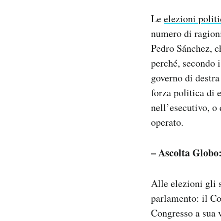
Notifiche mobile
Le
elezioni polit
Regala il Post
numero di ragioni
Hai bisogno di aiuto?
Pedro Sánchez, ch
Esci
perché, secondo i
governo di destra
forza politica di 
nell’esecutivo, o
operato.
– Ascolta Globo
Alle elezioni gli
parlamento: il Co
Congresso a sua v