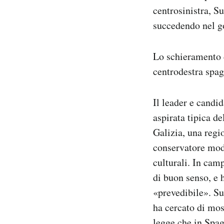
centrosinistra, S
succedendo nel g
Lo schieramento d
centrodestra spag
Il leader e candi
aspirata tipica de
Galizia, una reg
conservatore mode
culturali. In cam
di buon senso, e 
«prevedibile». Sui
ha cercato di mos
legge che in Spag