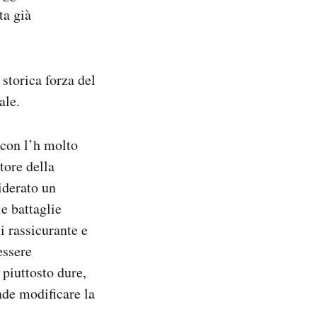
ta già
storica forza del
ale.
 con l’h molto
tore della
iderato un
e battaglie
i rassicurante e
essere
 piuttosto dure,
de modificare la