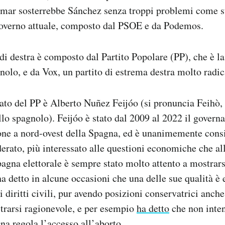
umar sosterrebbe Sánchez senza troppi problemi come s
overno attuale, composto dal PSOE e da Podemos.
i destra è composto dal Partito Popolare (PP), che è la 
nolo, e da Vox, un partito di estrema destra molto radic
dato del PP è Alberto Nuñez Feijóo (si pronuncia Feihò,
llo spagnolo). Feijóo è stato dal 2009 al 2022 il governa
ione a nord-ovest della Spagna, ed è unanimemente cons
rato, più interessato alle questioni economiche che all
pagna elettorale è sempre stato molto attento a mostrars
ha detto in alcune occasioni che una delle sue qualità è 
 diritti civili, pur avendo posizioni conservatrici anche
trarsi ragionevole, e per esempio
ha detto
che non inten
na regola l’accesso all’aborto.