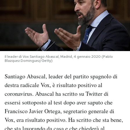
PODCAST
NEWSLETTER
I MIEI PREFERITI
Il leader di Vox Santiago Abascal, Madrid, 4 gennaio 2020 (Pablo
Blazquez Dominguez/Getty)
SHOP
Santiago Abascal, leader del partito spagnolo di
destra radicale Vox, è risultato positivo al
CALENDARIO
coronavirus. Abascal ha scritto su Twitter di
essersi sottoposto al test dopo aver saputo che
AREA PERSONALE
Francisco Javier Ortega, segretario generale di
Vox, era risultato positivo. Ha scritto che sta bene,
Area Personale
Newsletter
che sta lavorando da casa e che chiederà al