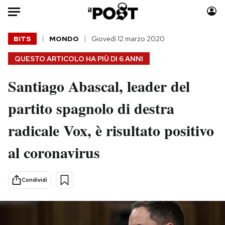
Auto
BITS
MONDO
Giovedì 12 marzo 2020
QUESTO ARTICOLO HA PIÙ DI
6 ANNI
HOME
Santiago Abascal, leader del
Italia
Moda
Mondo
Libri
partito spagnolo di destra
Politica
Consumismi
radicale Vox, è risultato positivo
Tecnologia
Storie/Idee
Internet
Ok Boomer!
al coronavirus
Scienza
Media
Cultura
Europa
Condividi
Economia
Altrecose
Sport
Mondiali calcio 2026