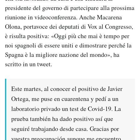
Notifiche mobile
presidente del governo di partecipare alla prossima
Regala il Post
riunione in videoconferenza. Anche Macarena
Hai bisogno di aiuto?
Olona, ​​portavoce dei deputati di Vox al Congresso,
Esci
è risulta positiva: «Oggi più che mai è tempo per
noi spagnoli di essere uniti e dimostrare perché la
Spagna è la migliore nazione del mondo», ha
scritto in un tweet.
Este martes, al conocer el positivo de Javier
Ortega, me puse en cuarentena y pedí a un
laboratorio privado un test de Covid-19. La
prueba también ha dado positivo así que
seguiré trabajando desde casa. Gracias por
vuestra preocupación aunque me encuentro