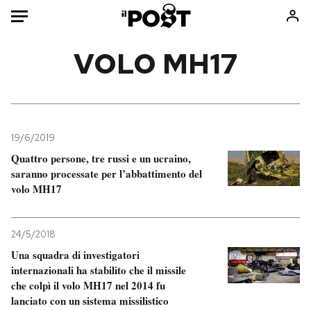
Auto
VOLO MH17
HOME
Italia
Moda
Mondo
Libri
19/6/2019
Politica
Consumismi
Quattro persone, tre russi e un ucraino,
saranno processate per l’abbattimento del
Tecnologia
Storie/Idee
volo MH17
Internet
Ok Boomer!
Scienza
Media
24/5/2018
Cultura
Europa
Una squadra di investigatori
Economia
Altrecose
internazionali ha stabilito che il missile
Sport
Mondiali calcio 2026
che colpì il volo MH17 nel 2014 fu
lanciato con un sistema missilistico