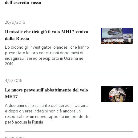
dell’esercito russo
PODCAST
28/9/2016
Il missile che tirò giù il volo MH17 veniva
NEWSLETTER
dalla Russia
Lo dicono gli investigatori olandesi, che hanno
presentato le loro conclusioni dopo mesi di
I MIEI PREFERITI
indagini sull'aereo precipitato in Ucraina nel
2014
SHOP
4/3/2016
Le nuove prove sull’abbattimento del volo
CALENDARIO
MH17
A due anni dallo schianto dell'aereo in Ucraina
e dopo diverse indagini non c'è ancora un
AREA PERSONALE
responsabile: un nuovo rapporto indipendente
però accusa la Russia
Entra