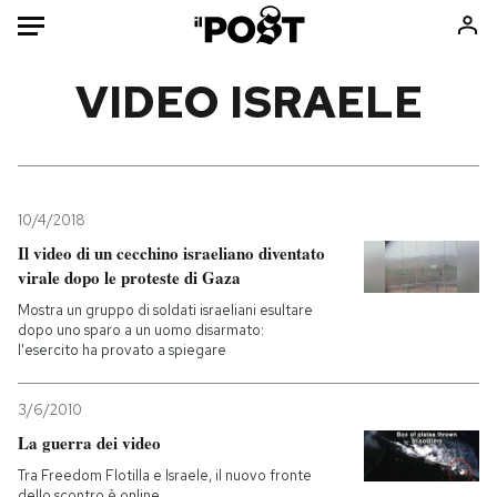
Auto
VIDEO ISRAELE
HOME
Italia
Moda
Mondo
Libri
10/4/2018
Politica
Consumismi
Il video di un cecchino israeliano diventato
virale dopo le proteste di Gaza
Tecnologia
Storie/Idee
Mostra un gruppo di soldati israeliani esultare
Internet
Ok Boomer!
dopo uno sparo a un uomo disarmato:
Scienza
Media
l'esercito ha provato a spiegare
Cultura
Europa
Economia
Altrecose
3/6/2010
La guerra dei video
Sport
Mondiali calcio 2026
Tra Freedom Flotilla e Israele, il nuovo fronte
dello scontro è online