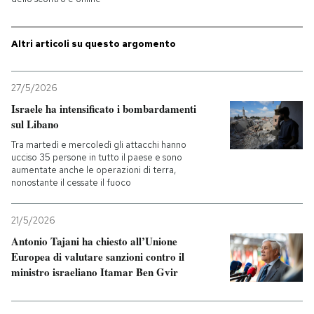
PODCAST
Altri articoli su questo argomento
NEWSLETTER
27/5/2026
Israele ha intensificato i bombardamenti
I MIEI PREFERITI
sul Libano
Tra martedì e mercoledì gli attacchi hanno
ucciso 35 persone in tutto il paese e sono
SHOP
aumentate anche le operazioni di terra,
nonostante il cessate il fuoco
CALENDARIO
21/5/2026
Antonio Tajani ha chiesto all’Unione
Europea di valutare sanzioni contro il
AREA PERSONALE
ministro israeliano Itamar Ben Gvir
Entra