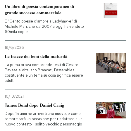
Un libro di poesia contemporaneo di
PODCAST
grande successo commerciale
È "Cento poesie d'amore a Ladyhawke" di
Michele Mari, che dal 2007 a oggi ha venduto
NEWSLETTER
60mila copie
18/6/2026
I MIEI PREFERITI
Le tracce dei temi della maturità
La prima prova comprende testi di Cesare
SHOP
Pavese e Vitaliano Brancati, l'Assemblea
costituente e un tema su cosa significa essere
adulti
CALENDARIO
10/10/2021
James Bond dopo Daniel Craig
AREA PERSONALE
Dopo 15 anni ne arriverà uno nuovo, e come
sempre sarà un'occasione per riadattare a un
Entra
nuovo contesto il solito vecchio personaggio