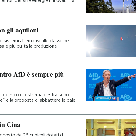
eritori bensì le energie rinnovabili, a
n gli aquiloni
sistemi alternativi alle classiche
a e più pulita la produzione
entro AfD è sempre più
to tedesco di estrema destra sono
one” e la proposta di abbattere le pale
 in Cina
posto da 26 cubicoli dotati di