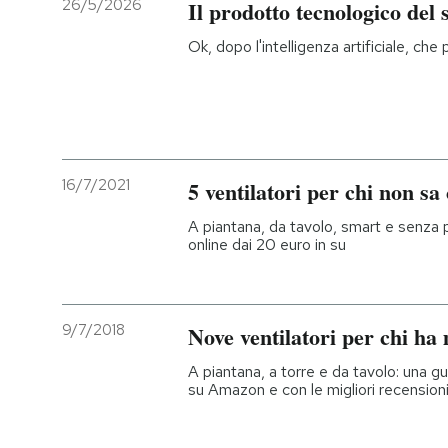
26/5/2026
Il prodotto tecnologico del 
PODCAST
Ok, dopo l'intelligenza artificiale, che
NEWSLETTER
I MIEI PREFERITI
16/7/2021
5 ventilatori per chi non s
A piantana, da tavolo, smart e senza p
SHOP
online dai 20 euro in su
CALENDARIO
9/7/2018
Nove ventilatori per chi ha
AREA PERSONALE
A piantana, a torre e da tavolo: una gui
su Amazon e con le migliori recension
Entra