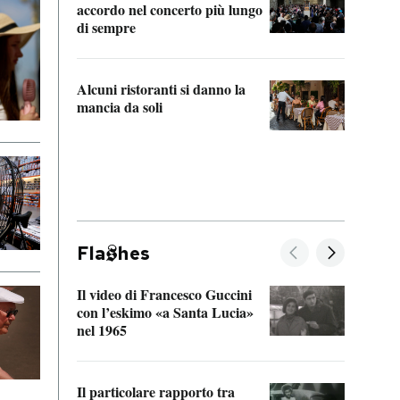
accordo nel concerto più lungo
di sempre
Il ci
parla
Alcuni ristoranti si danno la
nessu
mancia da soli
Fla
hes
Il video di Francesco Guccini
Sulla
con l’eskimo «a Santa Lucia»
vorti
nel 1965
veder
Il particolare rapporto tra
La ve