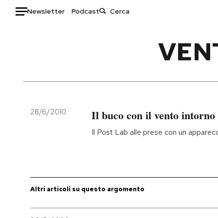
Newsletter
Podcast
Auto
VEN
HOME
Italia
Moda
Mondo
Libri
Politica
Consumismi
28/6/2010
Il buco con il vento intorno
Tecnologia
Storie/Idee
Il Post Lab alle prese con un apparecc
Internet
Ok Boomer!
Scienza
Media
Cultura
Europa
Economia
Altrecose
Altri articoli su questo argomento
Sport
Mondiali calcio 2026