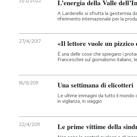
21/2/2022
L’energia della Valle dell’I
A Larderello si sfrutta la geotermia da
riferimento internazionale per la produ
27/4/2017
«Il lettore vuole un pizzic
È una delle cose che spiegano i prota
Franceschini sul giornalismo italiano, l
16/11/2011
Una settimana di elicotteri
Le ultime immagini da tutto il mondo di
in vigilanza, in viaggio
22/4/2011
Le prime vittime della s