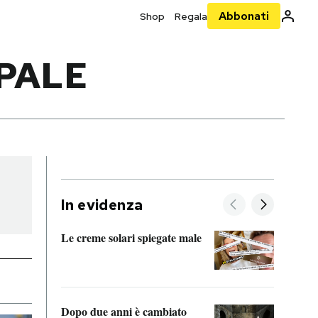
Abbonati
Shop
Regala
PALE
In evidenza
Le creme solari spiegate male
FitAc
guerr
Dopo due anni è cambiato
A cos