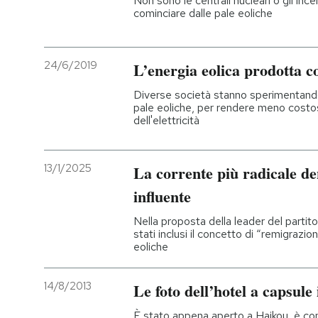
Non sono le centrali nucleari o gli incen
cominciare dalle pale eoliche
24/6/2019
L’energia eolica prodotta co
Diverse società stanno sperimentando 
pale eoliche, per rendere meno costos
dell'elettricità
13/1/2025
La corrente più radicale d
influente
Nella proposta della leader del parti
stati inclusi il concetto di “remigrazi
eoliche
14/8/2013
Le foto dell’hotel a capsule
È stato appena aperto a Haikou, è com