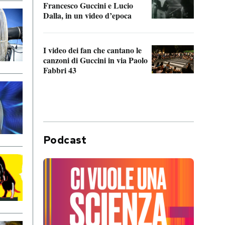
Francesco Guccini e Lucio
“Loco
Dalla, in un video d’epoca
Franc
I video dei fan che cantano le
Il de
canzoni di Guccini in via Paolo
Edoar
Fabbri 43
cappi
Podcast