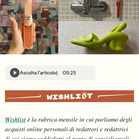
PODCAST
NEWSLETTER
I MIEI PREFERITI
Ascolta l'articolo
05:25
SHOP
CALENDARIO
AREA PERSONALE
Wishlist
è la rubrica mensile in cui parliamo degli
acquisti online personali di redattori e redattrici
Area Personale
Newsletter
di cui siamo soddisfatti al punto di consigliarveli.