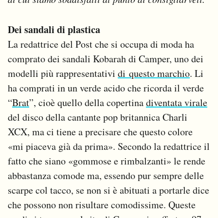
Notifiche mobile
Regala il Post
Dei sandali di plastica
Hai bisogno di aiuto?
La redattrice del Post che si occupa di moda ha
Esci
comprato dei sandali Kobarah di Camper, uno dei
modelli più rappresentativi
di questo marchio
. Li
ha comprati in un verde acido che ricorda il verde
“
Brat
”, cioè quello della copertina
diventata virale
del disco della cantante pop britannica Charli
XCX, ma ci tiene a precisare che questo colore
«mi piaceva già da prima». Secondo la redattrice il
fatto che siano «gommose e rimbalzanti» le rende
abbastanza comode ma, essendo pur sempre delle
scarpe col tacco, se non si è abituati a portarle dice
che possono non risultare comodissime. Queste