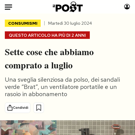
Auto
CONSUMISMI
Martedì 30 luglio 2024
QUESTO ARTICOLO HA PIÙ DI
2 ANNI
HOME
Sette cose che abbiamo
Italia
Moda
Mondo
Libri
comprato a luglio
Politica
Consumismi
Tecnologia
Storie/Idee
Una sveglia silenziosa da polso, dei sandali
Internet
Ok Boomer!
verde “Brat”, un ventilatore portatile e un
rasoio in abbonamento
Scienza
Media
Cultura
Europa
Condividi
Economia
Altrecose
Sport
Mondiali calcio 2026