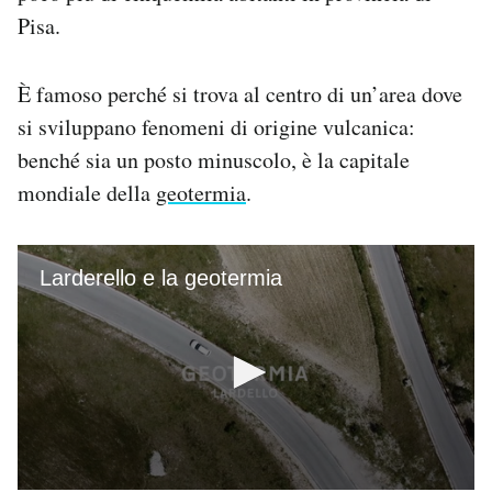
Notifiche mobile
Pisa.
Regala il Post
Hai bisogno di aiuto?
È famoso perché si trova al centro di un’area dove
Esci
si sviluppano fenomeni di origine vulcanica:
benché sia un posto minuscolo, è la capitale
mondiale della
geotermia
.