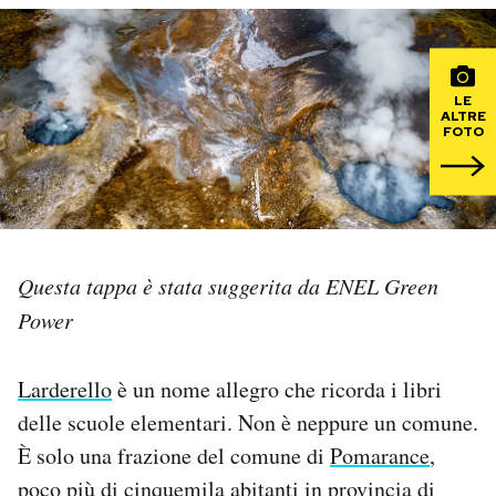
PODCAST
LE
ALTRE
NEWSLETTER
FOTO
I MIEI PREFERITI
SHOP
Questa tappa è stata suggerita da ENEL Green
Power
CALENDARIO
Larderello
è un nome allegro che ricorda i libri
AREA PERSONALE
delle scuole elementari. Non è neppure un comune.
È solo una frazione del comune di
Pomarance
,
Area Personale
poco più di cinquemila abitanti in provincia di
Newsletter