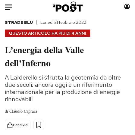
Auto
STRADE BLU
Lunedì 21 febbraio 2022
QUESTO ARTICOLO HA PIÙ DI
4 ANNI
HOME
L’energia della Valle
Italia
Moda
dell’Inferno
Mondo
Libri
Politica
Consumismi
A Larderello si sfrutta la geotermia da oltre
Tecnologia
Storie/Idee
due secoli: ancora oggi è un riferimento
Internet
Ok Boomer!
internazionale per la produzione di energie
Scienza
Media
rinnovabili
Cultura
Europa
di
Claudio Caprara
Economia
Altrecose
Sport
Mondiali calcio 2026
Condividi