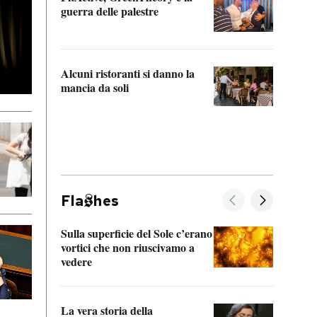
“Odis
guerra delle palestre
Che s
strum
Alcuni ristoranti si danno la
mancia da soli
Fla
hes
Sulla superficie del Sole c’erano
Il fi
vortici che non riuscivamo a
facen
vedere
dentr
La vera storia della
Il vi