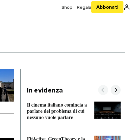
Abbonati
Shop
Regala
In evidenza
Il cinema italiano comincia a
A cos
parlare del problema di cui
nessuno vuole parlare
Cosa 
FitActive, GreenTheory e la