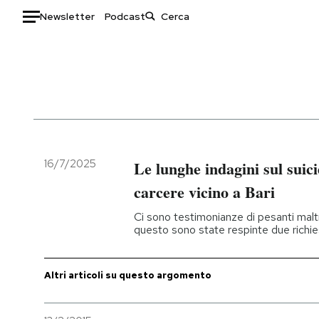
Newsletter
Podcast
Auto
HOME
Italia
Moda
Mondo
Libri
Politica
Consumismi
16/7/2025
Le lunghe indagini sul suici
Tecnologia
Storie/Idee
carcere vicino a Bari
Internet
Ok Boomer!
Ci sono testimonianze di pesanti maltr
Scienza
Media
questo sono state respinte due richies
Cultura
Europa
Economia
Altrecose
Altri articoli su questo argomento
Sport
Mondiali calcio 2026