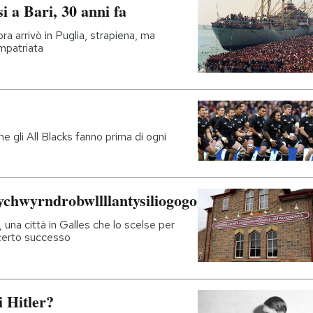
i a Bari, 30 anni fa
ra arrivò in Puglia, strapiena, ma
impatriata
he gli All Blacks fanno prima di ogni
ychwyrndrobwllllantysiliogogogoch
 una città in Galles che lo scelse per
n certo successo
 Hitler?