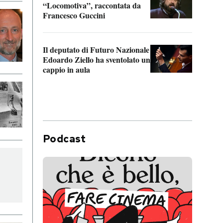
“Locomotiva”, raccontata da
inseg
Francesco Guccini
Khers
Il deputato di Futuro Nazionale
La pl
Edoardo Ziello ha sventolato un
da P
cappio in aula
Podcast