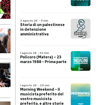
2 agosto 26
-
11 min
Storia di un palestinese
in detenzione
amministrativa
1 agosto 26
-
53 min
Policoro (Matera) – 23
marzo 1988 – Prima parte
1 agosto 26
-
24 min
Morning Weekend – Il
musicista preferito del
vostro musicista
preferito, e altre storie