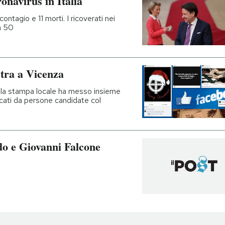
ronavirus in Italia
contagio e 11 morti. I ricoverati nei
a 50
stra a Vicenza
lla stampa locale ha messo insieme
licati da persone candidate col
do e Giovanni Falcone