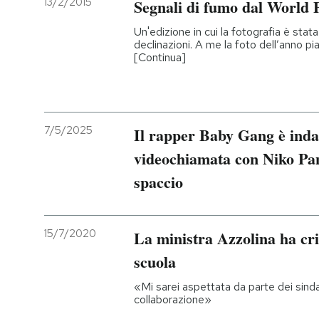
13/2/2015
Segnali di fumo dal World 
PODCAST
Un'edizione in cui la fotografia è stat
declinazioni. A me la foto dell’anno pi
[Continua]
NEWSLETTER
I MIEI PREFERITI
7/5/2025
Il rapper Baby Gang è inda
videochiamata con Niko Pan
SHOP
spaccio
CALENDARIO
15/7/2020
La ministra Azzolina ha crit
scuola
AREA PERSONALE
«Mi sarei aspettata da parte dei sinda
Entra
collaborazione»