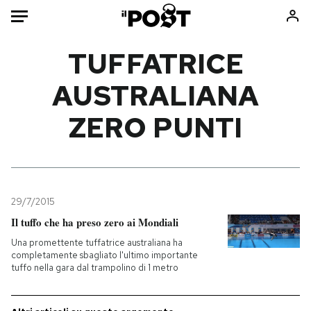
Auto
TUFFATRICE
AUSTRALIANA
HOME
ZERO PUNTI
Italia
Moda
Mondo
Libri
Politica
Consumismi
Tecnologia
Storie/Idee
Internet
Ok Boomer!
29/7/2015
Scienza
Media
Il tuffo che ha preso zero ai Mondiali
Cultura
Europa
Una promettente tuffatrice australiana ha
completamente sbagliato l'ultimo importante
Economia
Altrecose
tuffo nella gara dal trampolino di 1 metro
Sport
Mondiali calcio 2026