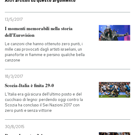
Altri articoli su questo argomento
PODCAST
13/5/2017
I momenti memorabili nella storia
NEWSLETTER
dell’Eurovision
Le canzoni che hanno ottenuto zero punti, i
mille casi provocati dagli artisti israeliani, un
I MIEI PREFERITI
pianoforte in fiamme e persino qualche bella
canzone
SHOP
18/3/2017
Scozia-Italia è finita 29-0
CALENDARIO
L'Italia era già sicura dell'ultimo posto e del
cucchiaio di legno: perdendo oggi contro la
Scozia ha concluso il Sei Nazioni 2017 con
zero punti e senza vittorie
AREA PERSONALE
Entra
30/8/2015