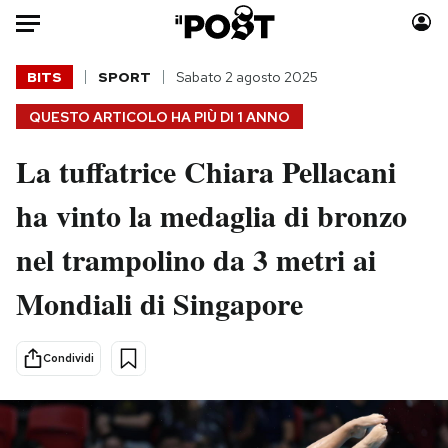
Auto
BITS
SPORT
Sabato 2 agosto 2025
QUESTO ARTICOLO HA PIÙ DI
1 ANNO
HOME
La tuffatrice Chiara Pellacani
Italia
Moda
Mondo
Libri
ha vinto la medaglia di bronzo
Politica
Consumismi
nel trampolino da 3 metri ai
Tecnologia
Storie/Idee
Internet
Ok Boomer!
Mondiali di Singapore
Scienza
Media
Cultura
Europa
Condividi
Economia
Altrecose
Sport
Mondiali calcio 2026