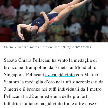
PODCAST
NEWSLETTER
I MIEI PREFERITI
Chiara Pellacani durante il tuffo da 3 metri (EPA/FAZRY ISMAIL)
SHOP
Sabato Chiara Pellacani ha vinto la medaglia di
bronzo nel trampolino da 3 metri ai Mondiali di
CALENDARIO
Singapore. Pellacani
aveva già vinto
con Matteo
Santoro la medaglia d’oro nei tuffi sincronizzati da
3 metri e
il bronzo
nei tuffi individuali da 1 metro.
AREA PERSONALE
Pellacani ha 22 anni ed è una delle più forti
Area Personale
tuffatrici italiane: ha già vinto tra le altre cose 6
Newsletter