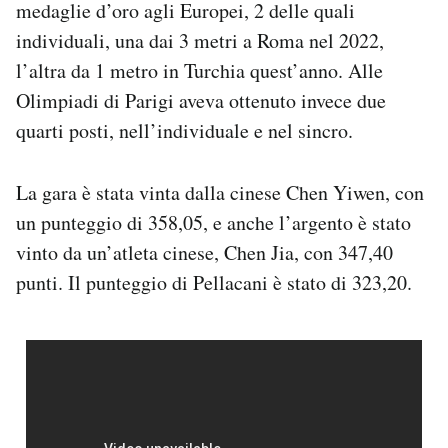
medaglie d’oro agli Europei, 2 delle quali
Notifiche mobile
individuali, una dai 3 metri a Roma nel 2022,
Regala il Post
l’altra da 1 metro in Turchia quest’anno. Alle
Hai bisogno di aiuto?
Esci
Olimpiadi di Parigi aveva ottenuto invece due
quarti posti, nell’individuale e nel sincro.
La gara è stata vinta dalla cinese Chen Yiwen, con
un punteggio di 358,05, e anche l’argento è stato
vinto da un’atleta cinese, Chen Jia, con 347,40
punti. Il punteggio di Pellacani è stato di 323,20.