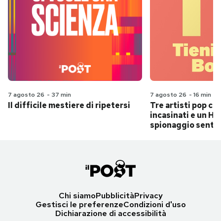
7 agosto 26
-
37 min
7 agosto 26
-
16 min
Il difficile mestiere di ripetersi
Tre artisti pop ch
incasinati e un Hit
spionaggio senti
Chi siamo
Pubblicità
Privacy
Gestisci le preferenze
Condizioni d'uso
Dichiarazione di accessibilità