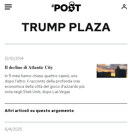
Auto
TRUMP PLAZA
HOME
Italia
Moda
Mondo
Libri
12/10/2014
Politica
Consumismi
Il declino di Atlantic City
Tecnologia
Storie/Idee
In 9 mesi hanno chiuso quattro casinò, uno
dopo l'altro: il racconto della profonda crisi
Internet
Ok Boomer!
economica della città del gioco d'azzardo più
Scienza
Media
nota negli Stati Uniti, dopo Las Vegas
Cultura
Europa
Economia
Altrecose
Altri articoli su questo argomento
Sport
Mondiali calcio 2026
6/4/2025