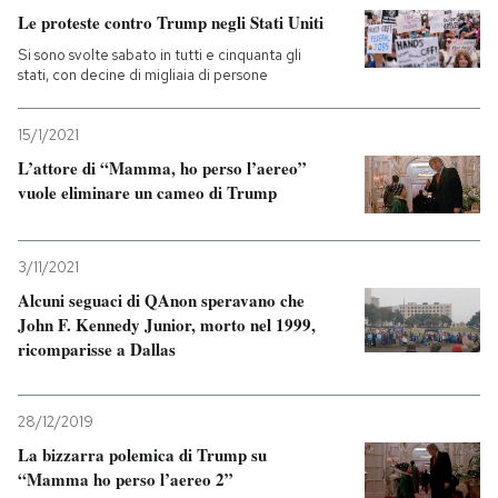
Le proteste contro Trump negli Stati Uniti
PODCAST
Si sono svolte sabato in tutti e cinquanta gli
stati, con decine di migliaia di persone
NEWSLETTER
15/1/2021
L’attore di “Mamma, ho perso l’aereo”
vuole eliminare un cameo di Trump
I MIEI PREFERITI
SHOP
3/11/2021
Alcuni seguaci di QAnon speravano che
John F. Kennedy Junior, morto nel 1999,
CALENDARIO
ricomparisse a Dallas
AREA PERSONALE
28/12/2019
La bizzarra polemica di Trump su
Entra
“Mamma ho perso l’aereo 2”