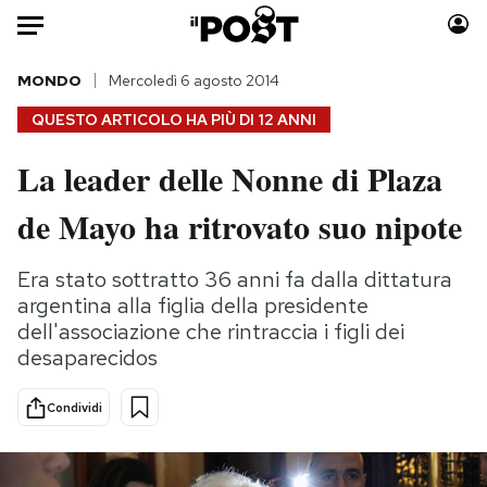
Auto
MONDO
Mercoledì 6 agosto 2014
QUESTO ARTICOLO HA PIÙ DI
12 ANNI
HOME
La leader delle Nonne di Plaza
Italia
Moda
de Mayo ha ritrovato suo nipote
Mondo
Libri
Politica
Consumismi
Era stato sottratto 36 anni fa dalla dittatura
Tecnologia
Storie/Idee
argentina alla figlia della presidente
Internet
Ok Boomer!
dell'associazione che rintraccia i figli dei
Scienza
Media
desaparecidos
Cultura
Europa
Economia
Altrecose
Condividi
Sport
Mondiali calcio 2026