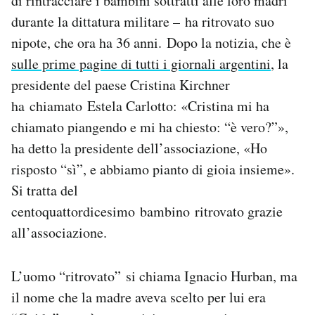
di rintracciare i bambini sottratti alle loro madri
Notifiche mobile
durante la dittatura militare – ha ritrovato suo
Regala il Post
nipote, che ora ha 36 anni. Dopo la notizia, che è
Hai bisogno di aiuto?
sulle prime pagine di tutti i giornali argentini
, la
Esci
presidente del paese Cristina Kirchner
ha chiamato Estela Carlotto: «Cristina mi ha
chiamato piangendo e mi ha chiesto: “è vero?”»,
ha detto la presidente dell’associazione, «Ho
risposto “sì”, e abbiamo pianto di gioia insieme».
Si tratta del
centoquattordicesimo bambino ritrovato grazie
all’associazione.
L’uomo “ritrovato” si chiama Ignacio Hurban, ma
il nome che la madre aveva scelto per lui era