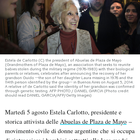
PODCAST
NEWSLETTER
I MIEI PREFERITI
Estela de Carlotto (C) the president of Abuelas de Plaza de Mayo
(Grandmothers of Plaza de Mayo), an association that seeks to reunite
babies stolen during the military regime (1976-1983) with their biological
parents or relatives, celebrates after announcing the recovery of her
SHOP
grandson Guido --the son of her daughter Laura missing in 1976 and the
114th person identified by the group-- in Buenos Aires on August 5, 2014.
A relative of de Carlotto said the identity of her grandson was confirmed
through genetic testing. AFP PHOTO / DANIEL GARCIA (Photo credit
CALENDARIO
should read DANIEL GARCIA/AFP/Getty Images)
Martedì 5 agosto Estela Carlotto, presidente e
AREA PERSONALE
storica attivista delle
Abuelas de Plaza de Mayo
–
Area Personale
movimento civile di donne argentine che si occupa
Newsletter