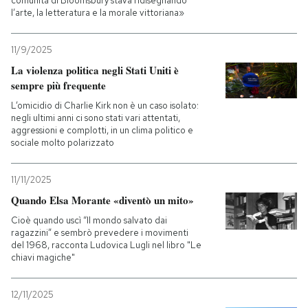
comunità di Bloomsbury stava ridisegnando
l’arte, la letteratura e la morale vittoriana»
11/9/2025
La violenza politica negli Stati Uniti è
sempre più frequente
L’omicidio di Charlie Kirk non è un caso isolato:
negli ultimi anni ci sono stati vari attentati,
aggressioni e complotti, in un clima politico e
sociale molto polarizzato
11/11/2025
Quando Elsa Morante «diventò un mito»
Cioè quando uscì “Il mondo salvato dai
ragazzini” e sembrò prevedere i movimenti
del 1968, racconta Ludovica Lugli nel libro "Le
chiavi magiche"
12/11/2025