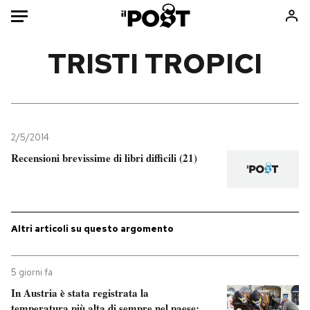
Auto
TRISTI TROPICI
HOME
Italia
Moda
Mondo
Libri
2/5/2014
Politica
Consumismi
Recensioni brevissime di libri difficili (21)
Tecnologia
Storie/Idee
Internet
Ok Boomer!
Scienza
Media
Altri articoli su questo argomento
Cultura
Europa
Economia
Altrecose
5 giorni fa
Sport
Mondiali calcio 2026
In Austria è stata registrata la
temperatura più alta di sempre nel paese: