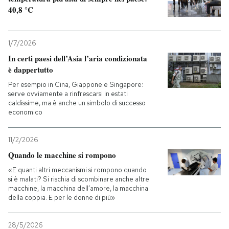
40,8 °C
PODCAST
1/7/2026
NEWSLETTER
In certi paesi dell’Asia l’aria condizionata
è dappertutto
Per esempio in Cina, Giappone e Singapore:
I MIEI PREFERITI
serve ovviamente a rinfrescarsi in estati
caldissime, ma è anche un simbolo di successo
economico
SHOP
11/2/2026
Quando le macchine si rompono
CALENDARIO
«E quanti altri meccanismi si rompono quando
si è malati? Si rischia di scombinare anche altre
AREA PERSONALE
macchine, la macchina dell’amore, la macchina
della coppia. E per le donne di più»
Entra
28/5/2026