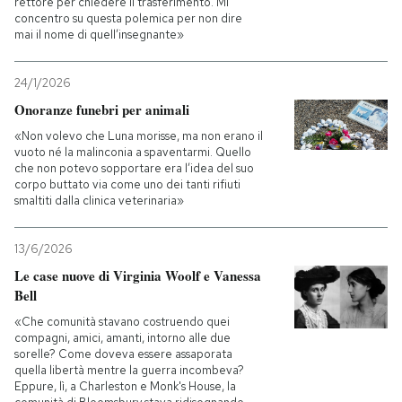
rettore per chiedere il trasferimento. Mi
concentro su questa polemica per non dire
mai il nome di quell’insegnante»
24/1/2026
Onoranze funebri per animali
«Non volevo che Luna morisse, ma non erano il
vuoto né la malinconia a spaventarmi. Quello
che non potevo sopportare era l’idea del suo
corpo buttato via come uno dei tanti rifiuti
smaltiti dalla clinica veterinaria»
13/6/2026
Le case nuove di Virginia Woolf e Vanessa
Bell
«Che comunità stavano costruendo quei
compagni, amici, amanti, intorno alle due
sorelle? Come doveva essere assaporata
quella libertà mentre la guerra incombeva?
Eppure, lì, a Charleston e Monk's House, la