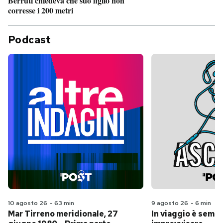
Berruti chiedeva che suo figlio non
corresse i 200 metri
Podcast
10 agosto 26
-
63 min
9 agosto 26
-
6 min
Mar Tirreno meridionale, 27
In viaggio è sempr