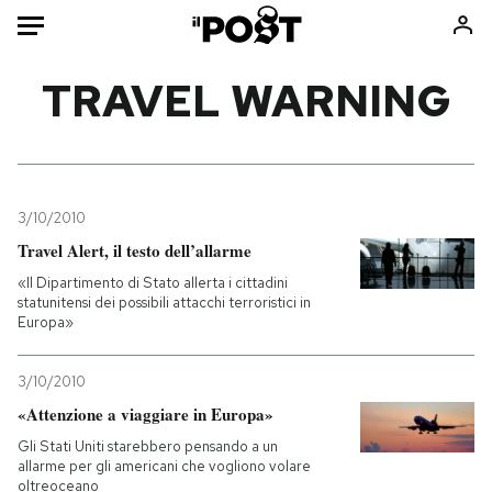
Auto
TRAVEL WARNING
HOME
Italia
Moda
Mondo
Libri
3/10/2010
Politica
Consumismi
Travel Alert, il testo dell’allarme
Tecnologia
Storie/Idee
«Il Dipartimento di Stato allerta i cittadini
statunitensi dei possibili attacchi terroristici in
Internet
Ok Boomer!
Europa»
Scienza
Media
Cultura
Europa
3/10/2010
Economia
Altrecose
«Attenzione a viaggiare in Europa»
Sport
Mondiali calcio 2026
Gli Stati Uniti starebbero pensando a un
allarme per gli americani che vogliono volare
oltreoceano