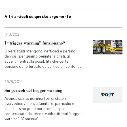
PODCAST
Altri articoli su questo argomento
NEWSLETTER
1/10/2021
I “trigger warning” funzionano?
I MIEI PREFERITI
Diversi studi ritengono inefficaci e persino
dannosi, per quanto benintenzionati, gli
avvertimenti sulla possibilità che certe
persone siano turbate da particolari contenuti
SHOP
20/5/2014
CALENDARIO
Sui pericoli del trigger warning
Avendo scritto nei miei libri di clisteri
ayurvedici, violenza familiare, parricidio e
AREA PERSONALE
cannibalismo per amore sono un po’
preoccupato dal recente dibattito sul “trigger
Entra
warning”. [Continua]