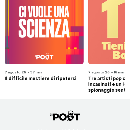
7 agosto 26
-
37 min
7 agosto 26
-
16 min
Il difficile mestiere di ripetersi
Tre artisti pop ch
incasinati e un Hit
spionaggio senti