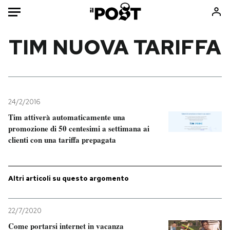
Auto
TIM NUOVA TARIFFA
HOME
Italia
Moda
Mondo
Libri
24/2/2016
Politica
Consumismi
Tim attiverà automaticamente una
promozione di 50 centesimi a settimana ai
Tecnologia
Storie/Idee
clienti con una tariffa prepagata
Internet
Ok Boomer!
Scienza
Media
Cultura
Europa
Altri articoli su questo argomento
Economia
Altrecose
Sport
Mondiali calcio 2026
22/7/2020
Come portarsi internet in vacanza