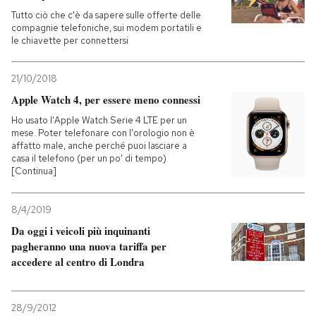
Tutto ciò che c'è da sapere sulle offerte delle
compagnie telefoniche, sui modem portatili e
PODCAST
le chiavette per connettersi
NEWSLETTER
21/10/2018
Apple Watch 4, per essere meno connessi
Ho usato l'Apple Watch Serie 4 LTE per un
I MIEI PREFERITI
mese. Poter telefonare con l'orologio non è
affatto male, anche perché puoi lasciare a
casa il telefono (per un po' di tempo)
SHOP
[Continua]
8/4/2019
CALENDARIO
Da oggi i veicoli più inquinanti
pagheranno una nuova tariffa per
AREA PERSONALE
accedere al centro di Londra
Entra
28/9/2012