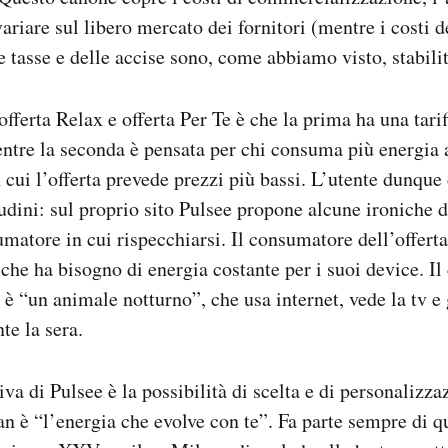
ariare sul libero mercato dei fornitori (mentre i costi d
e tasse e delle accise sono, come abbiamo visto, stabilit
offerta Relax e offerta Per Te è che la prima ha una tariff
entre la seconda è pensata per chi consuma più energia a
 cui l’offerta prevede prezzi più bassi. L’utente dunque 
tudini: sul proprio sito Pulsee propone alcune ironiche d
umatore in cui rispecchiarsi. Il consumatore dell’offert
che ha bisogno di energia costante per i suoi device. I
e è “un animale notturno”, che usa internet, vede la tv e 
te la sera.
va di Pulsee è la possibilità di scelta e di personalizza
an è “l’energia che evolve con te”. Fa parte sempre di q