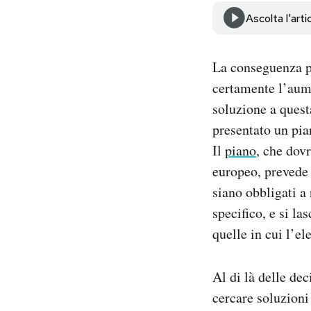
Notifiche mobile
Ascolta l'arti
Regala il Post
Hai bisogno di aiuto?
La conseguenza più
Esci
certamente l’aume
soluzione a ques
presentato un pia
Il
piano
, che dov
europeo, prevede 
siano obbligati a 
specifico, e si la
quelle in cui l’el
Al di là delle dec
cercare soluzioni