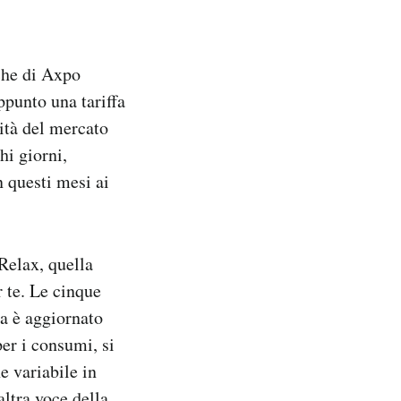
che di Axpo
ppunto una tariffa
lità del mercato
hi giorni,
n questi mesi ai
 Relax, quella
 te. Le cinque
ia è aggiornato
er i consumi, si
e variabile in
ltra voce della