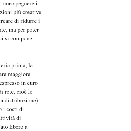
 come spegnere i
zioni più creative
rcare di ridurre i
nte, ma per poter
cui si compone
teria prima, la
fare maggiore
(espresso in euro
i rete, cioè le
la distribuzione),
 i costi di
ttività di
ato libero a