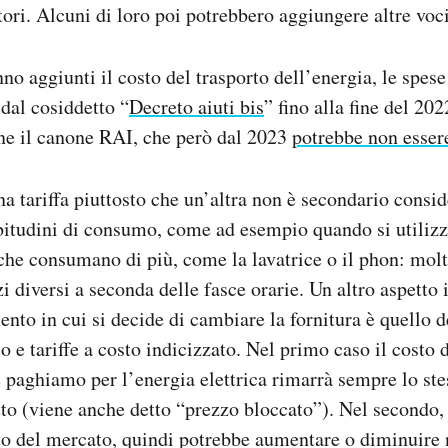
tori. Alcuni di loro poi potrebbero aggiungere altre voci
no aggiunti il costo del trasporto dell’energia, le spese 
 dal cosiddetto “
Decreto aiuti bis
” fino alla fine del 20
fine il canone RAI, che però dal 2023
potrebbe non essere
na tariffa piuttosto che un’altra non è secondario consi
bitudini di consumo, come ad esempio quando si utilizz
che consumano di più, come la lavatrice o il phon: molti 
 diversi a seconda delle fasce orarie. Un altro aspetto
nto in cui si decide di cambiare la fornitura è quello de
sso e tariffe a costo indicizzato. Nel primo caso il costo 
e paghiamo per l’energia elettrica rimarrà sempre lo stes
tto (viene anche detto “prezzo bloccato”). Nel secondo, 
o del mercato, quindi potrebbe aumentare o diminuire n