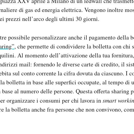
n piazza XXV aprile a Milano di un ledwall che trasmett
naliere di gas ed energia elettrica. Vengono inoltre most
i prezzi nell’arco degli ultimi 30 giorni.
tre possibile personalizzare anche il pagamento della bo
aring”
, che permette di condividere la bolletta con chi s
uilini.
Al momento dell’attivazione della tua fornitura
indirizzi mail: fornendo le diverse carte di credito, il si
bita sul conto corrente la cifra dovuta da ciascuno.
I co
a bolletta in base alle superfici occupate, al tempo di u
base al numero delle persone. Questa offerta sharing p
per organizzare i consumi per chi lavora in
smart worki
re la bolletta anche fra persone che non convivono, co