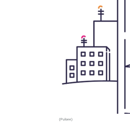
PODCAST
NEWSLETTER
I MIEI PREFERITI
SHOP
CALENDARIO
AREA PERSONALE
Area Personale
(Pulsee)
Newsletter