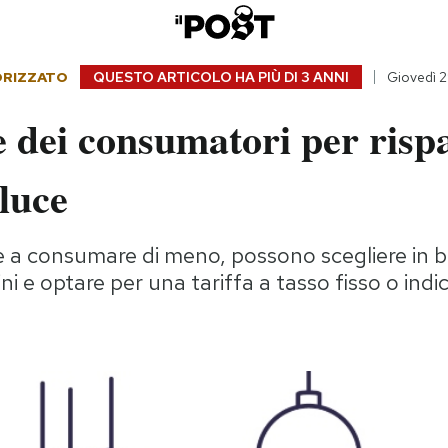
ORIZZATO
QUESTO ARTICOLO HA PIÙ DI
3 ANNI
Giovedì 
e dei consumatori per ris
 luce
e a consumare di meno, possono scegliere in b
ni e optare per una tariffa a tasso fisso o indi