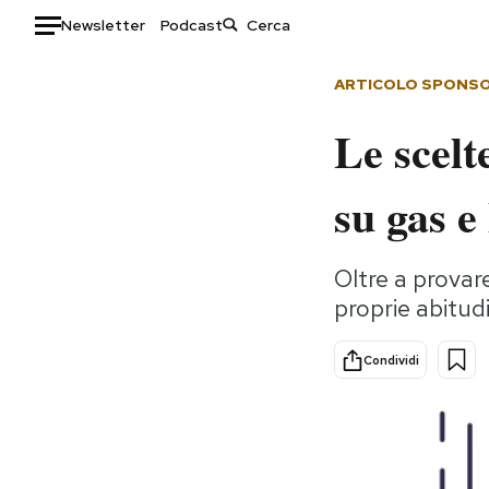
Newsletter
Podcast
Auto
ARTICOLO SPONS
Le scelt
HOME
Italia
Moda
su gas e
Mondo
Libri
Politica
Consumismi
Oltre a provar
Tecnologia
Storie/Idee
proprie abitudi
Internet
Ok Boomer!
Scienza
Media
Condividi
Cultura
Europa
Economia
Altrecose
Sport
Mondiali calcio 2026