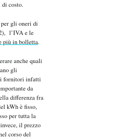
 di costo.
per gli oneri di
22), l’IVA e le
 più in bolletta
.
derare anche quali
ano gli
fornitori infatti
 importante da
lla differenza fra
del kWh è fisso,
so per tutta la
invece, il prezzo
el corso del