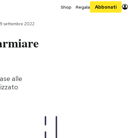
Abbonati
Shop
Regala
29 settembre 2022
parmiare
ase alle
cizzato