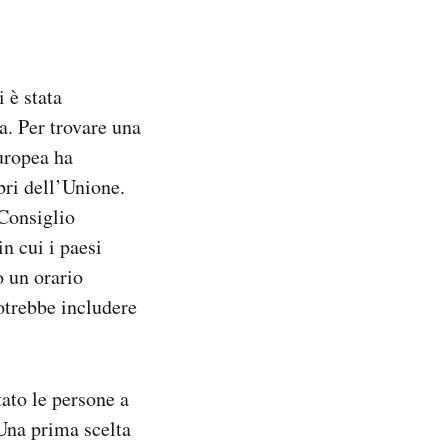
 è stata
a. Per trovare una
uropea ha
bri dell’Unione.
 Consiglio
n cui i paesi
o un orario
potrebbe includere
tato le persone a
 Una prima scelta