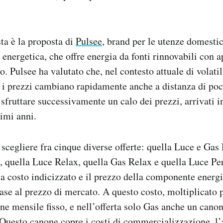
a è la proposta di
Pulsee
, brand per le utenze domesti
 energetica, che offre energia da fonti rinnovabili con a
o. Pulsee ha valutato che, nel contesto attuale di volati
i i prezzi cambiano rapidamente anche a distanza di poc
 sfruttare successivamente un calo dei prezzi, arrivati i
imi anni.
 scegliere fra cinque diverse offerte: quella Luce e Gas
, quella Luce Relax, quella Gas Relax e quella Luce Per
e a costo indicizzato e il prezzo della componente energ
se al prezzo di mercato. A questo costo, moltiplicato p
e mensile fisso, e nell’offerta solo Gas anche un canon
Questo canone copre i costi di commercializzazione, l’a