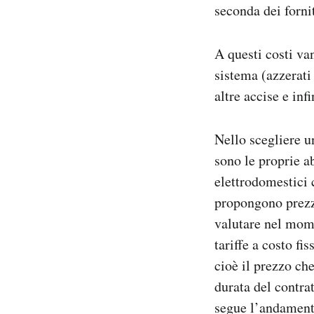
seconda dei forni
A questi costi van
sistema (azzerati
altre accise e in
Nello scegliere u
sono le proprie a
elettrodomestici 
propongono prezzi
valutare nel mome
tariffe a costo fi
cioè il prezzo ch
durata del contra
segue l’andament