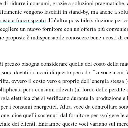
re di ridurre i consumi, grazie a soluzioni pragmatiche,
olitamente vengono lasciati in stand-by, ma anche a solu
pasta a fuoco spento
. Un’altra possibile soluzione per ce
 scegliere un nuovo fornitore con un’offerta più convenie
ie proposte è indispensabile conoscere bene i costi di 
 di prezzo bisogna considerare quella del costo della ma
sono dovuti i rincari di questo periodo. La voce a cui 
riffa, ovvero il costo vero e proprio dell’energia stessa 
iplicata per i consumi rilevati (al lordo delle perdite d
rgia elettrica che si verificano durante la produzione e 
 per i consumi energetici. Altra voce da controllare sono
e, cioè quelli sostenuti dal fornitore per svolgere le a
ale dei clienti. Entrambe queste voci variano sul merc