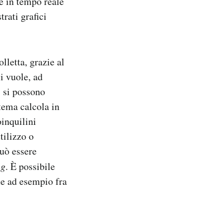
e in tempo reale
rati grafici
lletta, grazie al
i vuole, ad
, si possono
stema calcola in
inquilini
tilizzo o
uò essere
ng
. È possibile
me ad esempio fra