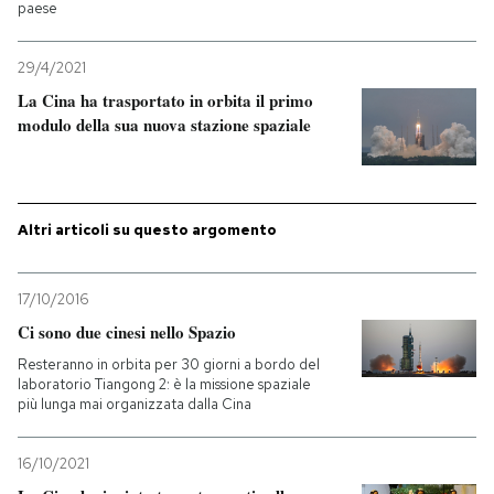
paese
PODCAST
29/4/2021
La Cina ha trasportato in orbita il primo
NEWSLETTER
modulo della sua nuova stazione spaziale
I MIEI PREFERITI
Altri articoli su questo argomento
SHOP
17/10/2016
Ci sono due cinesi nello Spazio
CALENDARIO
Resteranno in orbita per 30 giorni a bordo del
laboratorio Tiangong 2: è la missione spaziale
più lunga mai organizzata dalla Cina
AREA PERSONALE
Entra
16/10/2021