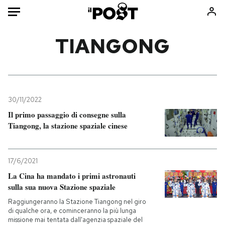
Auto
TIANGONG
HOME
Italia
Moda
Mondo
Libri
30/11/2022
Politica
Consumismi
Il primo passaggio di consegne sulla
Tiangong, la stazione spaziale cinese
Tecnologia
Storie/Idee
Internet
Ok Boomer!
Scienza
Media
17/6/2021
Cultura
Europa
La Cina ha mandato i primi astronauti
Economia
Altrecose
sulla sua nuova Stazione spaziale
Sport
Mondiali calcio 2026
Raggiungeranno la Stazione Tiangong nel giro
di qualche ora, e cominceranno la più lunga
missione mai tentata dall'agenzia spaziale del