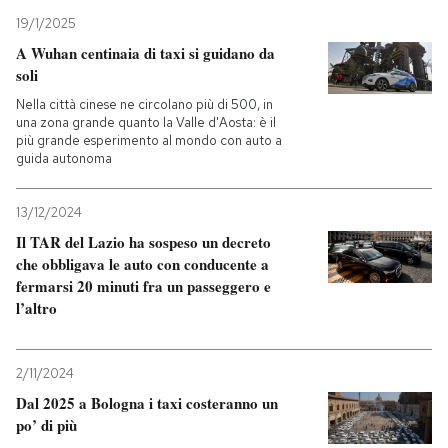
19/1/2025
A Wuhan centinaia di taxi si guidano da
soli
Nella città cinese ne circolano più di 500, in
una zona grande quanto la Valle d'Aosta: è il
più grande esperimento al mondo con auto a
guida autonoma
13/12/2024
Il TAR del Lazio ha sospeso un decreto
che obbligava le auto con conducente a
fermarsi 20 minuti fra un passeggero e
l’altro
2/11/2024
Dal 2025 a Bologna i taxi costeranno un
po’ di più