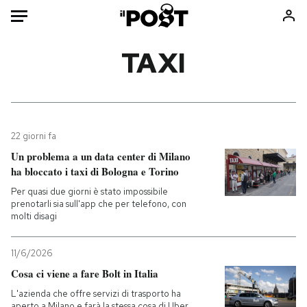
Auto
TAXI
HOME
Italia
Moda
Mondo
Libri
22 giorni fa
Politica
Consumismi
Un problema a un data center di Milano
ha bloccato i taxi di Bologna e Torino
Tecnologia
Storie/Idee
Per quasi due giorni è stato impossibile
Internet
Ok Boomer!
prenotarli sia sull'app che per telefono, con
Scienza
Media
molti disagi
Cultura
Europa
Economia
Altrecose
11/6/2026
Cosa ci viene a fare Bolt in Italia
Sport
Mondiali calcio 2026
L'azienda che offre servizi di trasporto ha
aperto a Milano e farà la stessa cosa di Uber,