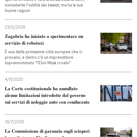
nonostante l'ostilità dei tassisti, ma ha le sue
buone ragioni
PODCAST
23/5/2026
NEWSLETTER
Zagabria ha iniziato a sperimentare un
servizio di robotaxi
È una delle primissime città europee che ci
I MIEI PREFERITI
provano, e dietro c'è un imprenditore
soprannominato “l'Elon Musk croato”
SHOP
4/11/2025
La Corte costituzionale ha annullato
CALENDARIO
alcune limitazioni introdotte dal governo
sui servizi di noleggio auto con conducente
AREA PERSONALE
19/7/2025
Entra
La Commissione di garanzia sugli scioperi