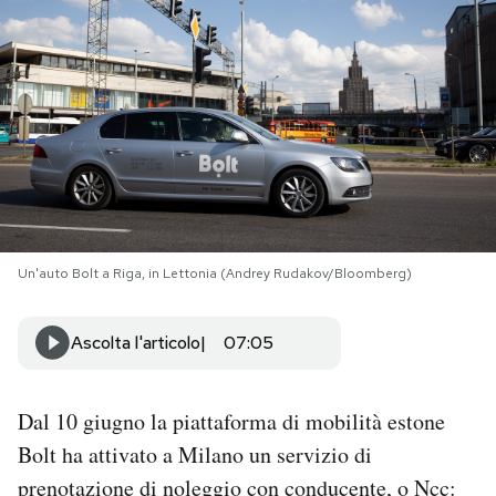
PODCAST
NEWSLETTER
I MIEI PREFERITI
SHOP
Un'auto Bolt a Riga, in Lettonia (Andrey Rudakov/Bloomberg)
CALENDARIO
Ascolta l'articolo
07:05
AREA PERSONALE
Dal 10 giugno la piattaforma di mobilità estone
Bolt ha attivato a Milano un servizio di
Area Personale
prenotazione di noleggio con conducente, o Ncc:
Newsletter