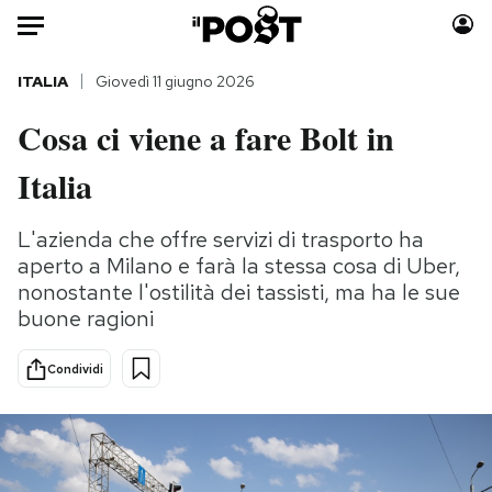
Auto
ITALIA
Giovedì 11 giugno 2026
Cosa ci viene a fare Bolt in
HOME
Italia
Italia
Moda
Mondo
Libri
L'azienda che offre servizi di trasporto ha
Politica
Consumismi
aperto a Milano e farà la stessa cosa di Uber,
Tecnologia
Storie/Idee
nonostante l'ostilità dei tassisti, ma ha le sue
Internet
Ok Boomer!
buone ragioni
Scienza
Media
Condividi
Cultura
Europa
Economia
Altrecose
Sport
Mondiali calcio 2026