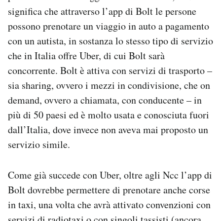
Notifiche mobile
significa che attraverso l’app di Bolt le persone
Regala il Post
possono prenotare un viaggio in auto a pagamento
Hai bisogno di aiuto?
con un autista, in sostanza lo stesso tipo di servizio
Esci
che in Italia offre Uber, di cui Bolt sarà
concorrente. Bolt è attiva con servizi di trasporto –
sia sharing, ovvero i mezzi in condivisione, che on
demand, ovvero a chiamata, con conducente – in
più di 50 paesi ed è molto usata e conosciuta fuori
dall’Italia, dove invece non aveva mai proposto un
servizio simile.
Come già succede con Uber, oltre agli Ncc l’app di
Bolt dovrebbe permettere di prenotare anche corse
in taxi, una volta che avrà attivato convenzioni con
servizi di radiotaxi o con singoli tassisti (ancora