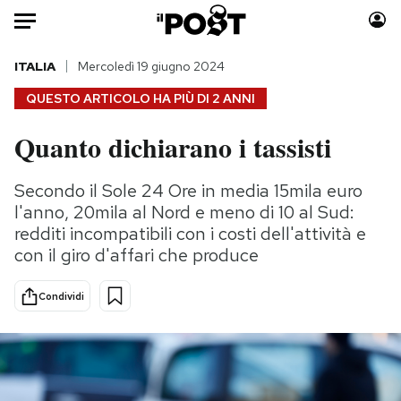
Auto
ITALIA
Mercoledì 19 giugno 2024
QUESTO ARTICOLO HA PIÙ DI
2 ANNI
HOME
Quanto dichiarano i tassisti
Italia
Moda
Mondo
Libri
Secondo il Sole 24 Ore in media 15mila euro
Politica
Consumismi
l'anno, 20mila al Nord e meno di 10 al Sud:
Tecnologia
Storie/Idee
redditi incompatibili con i costi dell'attività e
con il giro d'affari che produce
Internet
Ok Boomer!
Scienza
Media
Condividi
Cultura
Europa
Economia
Altrecose
Sport
Mondiali calcio 2026