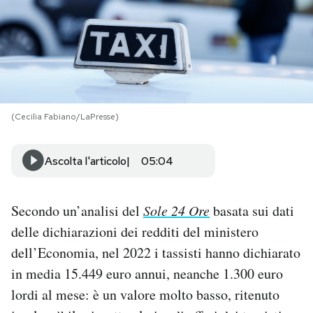
PODCAST
NEWSLETTER
(Cecilia Fabiano/LaPresse)
I MIEI PREFERITI
Ascolta l'articolo
05:04
SHOP
Secondo un’analisi del
Sole 24 Ore
basata sui dati
CALENDARIO
delle dichiarazioni dei redditi del ministero
dell’Economia, nel 2022 i tassisti hanno dichiarato
AREA PERSONALE
in media 15.449 euro annui, neanche 1.300 euro
Area Personale
lordi al mese: è un valore molto basso, ritenuto
Newsletter