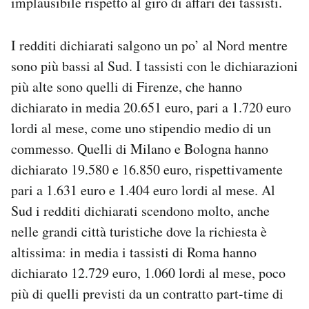
implausibile rispetto al giro di affari dei tassisti.
Notifiche mobile
Regala il Post
I redditi dichiarati salgono un po’ al Nord mentre
Hai bisogno di aiuto?
sono più bassi al Sud. I tassisti con le dichiarazioni
Esci
più alte sono quelli di Firenze, che hanno
dichiarato in media 20.651 euro, pari a 1.720 euro
lordi al mese, come uno stipendio medio di un
commesso. Quelli di Milano e Bologna hanno
dichiarato 19.580 e 16.850 euro, rispettivamente
pari a 1.631 euro e 1.404 euro lordi al mese. Al
Sud i redditi dichiarati scendono molto, anche
nelle grandi città turistiche dove la richiesta è
altissima: in media i tassisti di Roma hanno
dichiarato 12.729 euro, 1.060 lordi al mese, poco
più di quelli previsti da un contratto part-time di