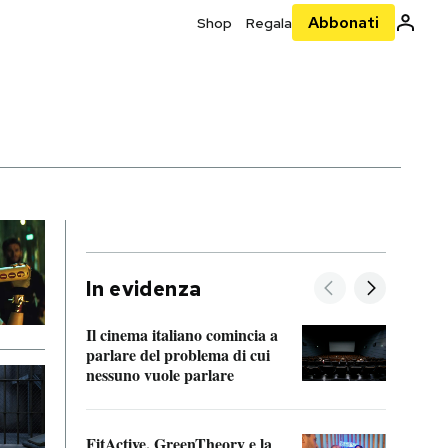
Abbonati
Shop
Regala
In evidenza
Il cinema italiano comincia a
A cos
parlare del problema di cui
nessuno vuole parlare
Cosa 
FitActive, GreenTheory e la