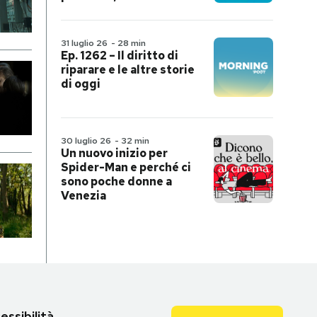
31 luglio 26
-
28 min
Ep. 1262 – Il diritto di
riparare e le altre storie
di oggi
30 luglio 26
-
32 min
Un nuovo inizio per
Spider-Man e perché ci
sono poche donne a
Venezia
essibilità