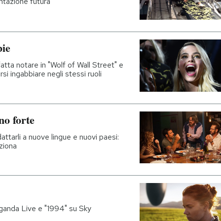
ntazione futura
bie
tta notare in "Wolf of Wall Street" e
si ingabbiare negli stessi ruoli
no forte
ttarli a nuove lingue e nuovi paesi:
ziona
paganda Live e "1994" su Sky