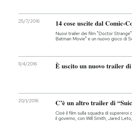
PODCAST
25/7/2016
14 cose uscite dal Comic-C
NEWSLETTER
Nuovi trailer dei film "Doctor Stra
Batman Movie" e un nuovo gioco di Son
I MIEI PREFERITI
11/4/2016
È uscito un nuovo trailer d
SHOP
CALENDARIO
20/1/2016
C’è un altro trailer di “Su
AREA PERSONALE
Cioè il film sulla squadra di supereroi 
il governo, con Will Smith, Jared Le
Entra