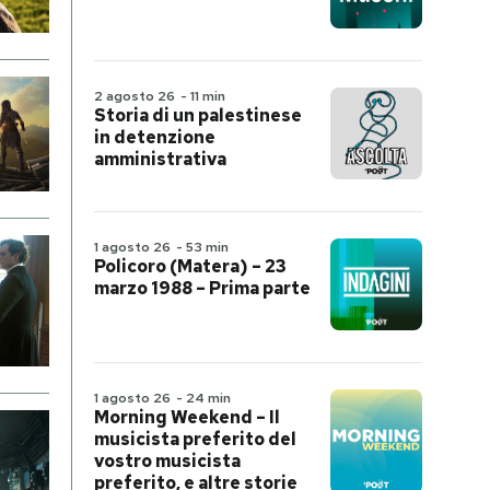
2 agosto 26
-
11 min
Storia di un palestinese
in detenzione
amministrativa
1 agosto 26
-
53 min
Policoro (Matera) – 23
marzo 1988 – Prima parte
1 agosto 26
-
24 min
Morning Weekend – Il
musicista preferito del
vostro musicista
preferito, e altre storie