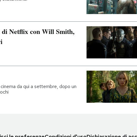
lm di Netflix con Will Smith,
i
l cinema da qui a settembre, dopo un
pochi
sci le preferenze
Condizioni d'uso
Dichiarazione di acc