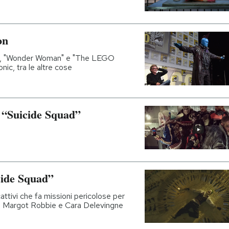
on
nge", "Wonder Woman" e "The LEGO
ic, tra le altre cose
i “Suicide Squad”
icide Squad”
cattivi che fa missioni pericolose per
to, Margot Robbie e Cara Delevingne