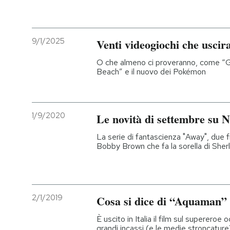
9/1/2025
Venti videogiochi che uscir
O che almeno ci proveranno, come “G
Beach” e il nuovo dei Pokémon
1/9/2020
Le novità di settembre su Ne
La serie di fantascienza "Away", due fi
Bobby Brown che fa la sorella di She
2/1/2019
Cosa si dice di “Aquaman”
È uscito in Italia il film sul superero
grandi incassi (e le medie stroncature