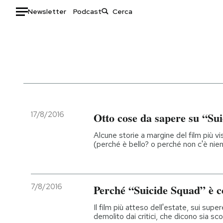
Newsletter
Podcast
Auto
HOME
Italia
Moda
Mondo
Libri
Politica
Consumismi
17/8/2016
Otto cose da sapere su “Su
Tecnologia
Storie/Idee
Alcune storie a margine del film più vis
Internet
Ok Boomer!
(perché è bello? o perché non c'è nien
Scienza
Media
Cultura
Europa
Economia
Altrecose
7/8/2016
Perché “Suicide Squad” è c
Sport
Mondiali calcio 2026
Il film più atteso dell'estate, sui super
demolito dai critici, che dicono sia sc