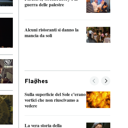
“Odis
guerra delle palestre
Che s
strum
Alcuni ristoranti si danno la
mancia da soli
Fla
hes
Sulla superficie del Sole c’erano
Il fi
vortici che non riuscivamo a
facen
vedere
dentr
La vera storia della
Il vi