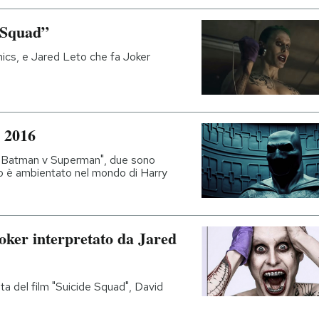
e Squad”
mics, e Jared Leto che fa Joker
l 2016
e "Batman v Superman", due sono
no è ambientato nel mondo di Harry
oker interpretato da Jared
sta del film "Suicide Squad", David