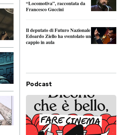
“Locomotiva”, raccontata da
inseg
Francesco Guccini
Khers
Il deputato di Futuro Nazionale
La pl
Edoardo Ziello ha sventolato un
da P
cappio in aula
Podcast