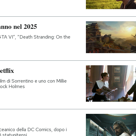
anno nel 2025
TA VI”, “Death Stranding: On the
tflix
lm di Sorrentino e uno con Millie
rlock Holmes
e oceanico della DC Comics, dopo i
) statunitensi