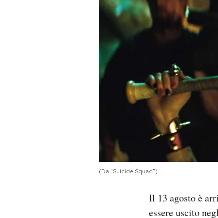
PODCAST
NEWSLETTER
I MIEI PREFERITI
SHOP
CALENDARIO
(Da "Suicide Squad")
AREA PERSONALE
Il 13 agosto è ar
Area Personale
essere uscito negl
Newsletter