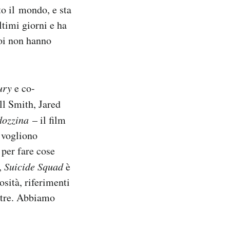
to il mondo, e sta
ltimi giorni e ha
roi non hanno
ury
e co-
ill Smith, Jared
dozzina
– il film
e vogliono
 per fare cose
a,
Suicide Squad
è
osità, riferimenti
ltre. Abbiamo