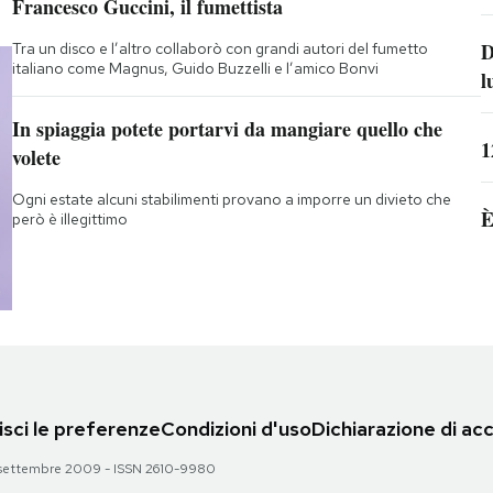
Francesco Guccini, il fumettista
D
Tra un disco e l’altro collaborò con grandi autori del fumetto
italiano come Magnus, Guido Buzzelli e l’amico Bonvi
l
In spiaggia potete portarvi da mangiare quello che
1
volete
Ogni estate alcuni stabilimenti provano a imporre un divieto che
È
però è illegittimo
sci le preferenze
Condizioni d'uso
Dichiarazione di acc
 28 settembre 2009 - ISSN 2610-9980