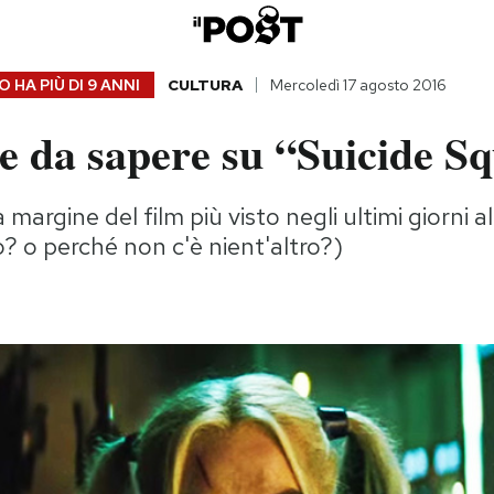
 HA PIÙ DI
9 ANNI
CULTURA
Mercoledì 17 agosto 2016
e da sapere su “Suicide S
 margine del film più visto negli ultimi giorni 
o? o perché non c'è nient'altro?)