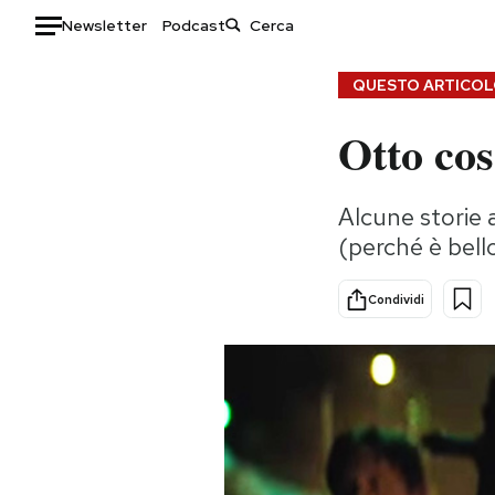
Newsletter
Podcast
Auto
QUESTO ARTICOLO
Otto cos
HOME
Italia
Moda
Alcune storie a
Mondo
Libri
(perché è bell
Politica
Consumismi
Tecnologia
Storie/Idee
Condividi
Internet
Ok Boomer!
Scienza
Media
Cultura
Europa
Economia
Altrecose
Sport
Mondiali calcio 2026