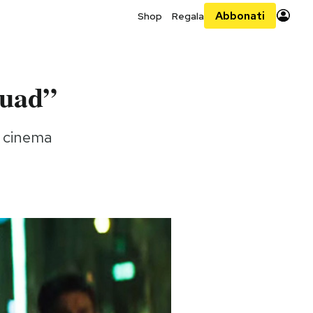
Abbonati
Shop
Regala
quad”
al cinema