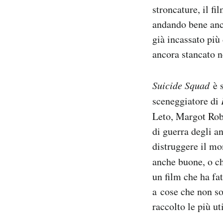
stroncature, il fi
Notifiche mobile
Regala il Post
andando bene anche
Hai bisogno di aiuto?
già incassato più
Esci
ancora stancato 
Suicide Squad
è 
sceneggiatore di
Leto, Margot Rob
di guerra degli a
distruggere il mon
anche buone, o ch
un film che ha fat
a cose che non s
raccolto le più ut