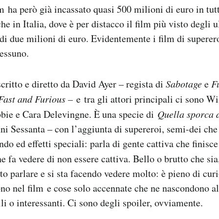
lm ha però già incassato quasi 500 milioni di euro in tut
 in Italia, dove è per distacco il film più visto degli u
 di due milioni di euro. Evidentemente i film di supere
nessuno.
scritto e diretto da David Ayer – regista di
Sabotage
e
F
Fast and Furious –
e
tra gli attori principali ci sono W
bie e Cara Delevingne. È una specie di
Quella sporca 
nni Sessanta – con l’aggiunta di supereroi, semi-dei ch
do ed effetti speciali: parla di gente cattiva che finisce
e fa vedere di non essere cattiva. Bello o brutto che si
to parlare e si sta facendo vedere molto: è pieno di curi
ono nel film e cose solo accennate che ne nascondono a
ili o interessanti. Ci sono degli spoiler, ovviamente.