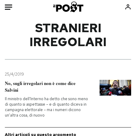
Auto
STRANIERI
IRREGOLARI
HOME
Italia
Moda
Mondo
Libri
Politica
Consumismi
25/4/2019
Tecnologia
Storie/Idee
No, sugli irregolari non è come dice
Internet
Ok Boomer!
Salvini
Scienza
Media
Il ministro dell'Interno ha detto che sono meno
Cultura
Europa
di quanto si aspettasse – e di quanto diceva in
campagna elettorale – ma i numeri dicono
Economia
Altrecose
un'altra cosa, di nuovo
Sport
Mondiali calcio 2026
Altri articoli su questo argomento