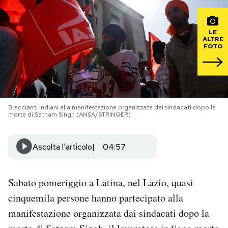
PODCAST
LE
ALTRE
FOTO
NEWSLETTER
I MIEI PREFERITI
Braccianti indiani alla manifestazione organizzata dai sindacati dopo la
morte di Satnam Singh (ANSA/STRINGER)
SHOP
Ascolta l'articolo
04:57
CALENDARIO
Sabato pomeriggio a Latina, nel Lazio, quasi
AREA PERSONALE
cinquemila persone hanno partecipato alla
Area Personale
manifestazione organizzata dai sindacati dopo la
Newsletter