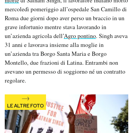
morte
di Satnam Singh, il lavoratore indiano morto
Notifiche mobile
mercoledì pomeriggio all’ospedale San Camillo di
Regala il Post
Roma due giorni dopo aver perso un braccio in un
Hai bisogno di aiuto?
grave infortunio mentre stava lavorando in
Esci
un’azienda agricola dell’
Agro pontino
. Singh aveva
31 anni e lavorava insieme alla moglie in
un’azienda tra Borgo Santa Maria e Borgo
Montello, due frazioni di Latina. Entrambi non
avevano un permesso di soggiorno né un contratto
regolare.