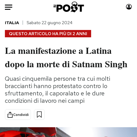
Auto
ITALIA
Sabato 22 giugno 2024
QUESTO ARTICOLO HA PIÙ DI
2 ANNI
HOME
La manifestazione a Latina
Italia
Moda
dopo la morte di Satnam Singh
Mondo
Libri
Politica
Consumismi
Quasi cinquemila persone tra cui molti
Tecnologia
Storie/Idee
braccianti hanno protestato contro lo
Internet
Ok Boomer!
sfruttamento, il caporalato e le dure
Scienza
Media
condizioni di lavoro nei campi
Cultura
Europa
Economia
Altrecose
Condividi
Sport
Mondiali calcio 2026