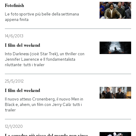
Fotofinish
Le foto sportive più belle della settimana
appena finita
14/6/2013
I film del weekend
Into Darkness (cioè Star Trek), un thriller con
Jennifer Lawrence e Il fondamentalista
riluttante: tutti i trailer
25/5/2012
I film del weekend
Il nuovo atteso Cronenberg, il nuovo Men in
Black e, ahem, un film con Jerry Calà: tutti i
trailer
12/1/2020
La squadra più ricca del mondo non vince