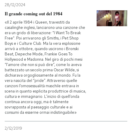
28/12/2024
PODCAST
Il grande coming out del 1984
«Il 2 aprile 1984 i Queen, travestiti da
casalinghe inglesi, lanciarono una canzone che
NEWSLETTER
era un grido di liberazione: "I Want To Break
Free". Poi arrivarono gli Smiths, i Pet Shop
Boys e i Culture Club. Ma la vera esplosione
arrivò a ottobre, quando uscirono i Bronski
I MIEI PREFERITI
Beat, Depeche Mode, Frankie Goes To
Hollywood e Madonna. Nel giro di pochi mesi
“l’amore che non si può dire”, come lo aveva
battezzato un secolo prima Oscar Wilde, si
SHOP
dichiarava orgogliosamente al mondo. Fu la
vera nascita del “pride”. Attraverso quelle
canzoni l’omosessualità maschile entrava in
CALENDARIO
scena in quanto esplicita produttrice di musica,
cultura e immaginario. L’inizio di quell’onda
continua ancora oggi, ma è talmente
sovrapposta al paesaggio culturale e ai
AREA PERSONALE
consumi da esserne ormai indistinguibile»
Entra
2/12/2019