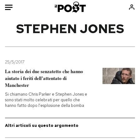
Auto
STEPHEN JONES
HOME
Italia
Moda
Mondo
Libri
25/5/2017
Politica
Consumismi
La storia dei due senzatetto che hanno
aiutato i feriti dell’attentato di
Tecnologia
Storie/Idee
Manchester
Internet
Ok Boomer!
Si chiamano Chris Parker e Stephen Jones e
Scienza
Media
sono stati molto celebrati per quello che
hanno fatto dopo l'esplosione della bomba
Cultura
Europa
Economia
Altrecose
Sport
Mondiali calcio 2026
Altri articoli su questo argomento