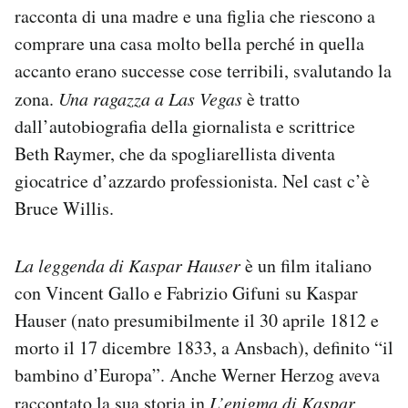
racconta di una madre e una figlia che riescono a
Notifiche mobile
Regala il Post
comprare una casa molto bella perché in quella
Hai bisogno di aiuto?
accanto erano successe cose terribili, svalutando la
Esci
zona.
Una ragazza a Las Vegas
è tratto
dall’autobiografia della giornalista e scrittrice
Beth Raymer, che da spogliarellista diventa
giocatrice d’azzardo professionista. Nel cast c’è
Bruce Willis.
La leggenda di Kaspar Hauser
è un film italiano
con Vincent Gallo e Fabrizio Gifuni su Kaspar
Hauser (nato presumibilmente il 30 aprile 1812 e
morto il 17 dicembre 1833, a Ansbach), definito “il
bambino d’Europa”. Anche Werner Herzog aveva
raccontato la sua storia in
L’enigma di Kaspar