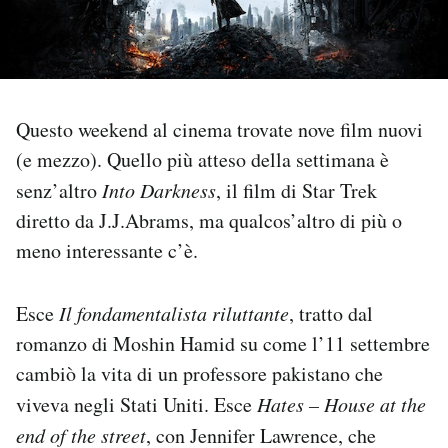
PODCAST
NEWSLETTER
Questo weekend al cinema trovate nove film nuovi
(e mezzo). Quello più atteso della settimana è
I MIEI PREFERITI
senz’altro
Into Darkness
, il film di Star Trek
diretto da J.J.Abrams, ma qualcos’altro di più o
SHOP
meno interessante c’è.
CALENDARIO
Esce
Il fondamentalista riluttante
, tratto dal
romanzo di Moshin Hamid su come l’11 settembre
AREA PERSONALE
cambiò la vita di un professore pakistano che
viveva negli Stati Uniti. Esce
Hates – House at the
Area Personale
end of the street
, con Jennifer Lawrence, che
Newsletter