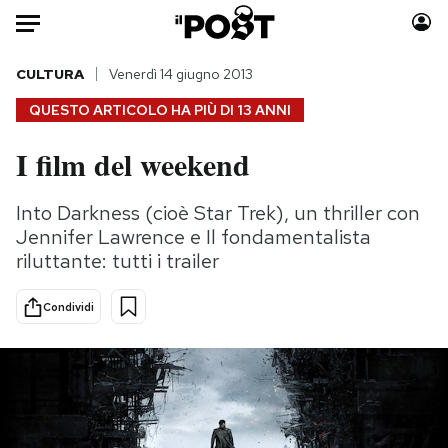
Auto
CULTURA
Venerdì 14 giugno 2013
QUESTO ARTICOLO HA PIÙ DI
13 ANNI
HOME
I film del weekend
Italia
Moda
Mondo
Libri
Into Darkness (cioè Star Trek), un thriller con
Politica
Consumismi
Jennifer Lawrence e Il fondamentalista
Tecnologia
Storie/Idee
riluttante: tutti i trailer
Internet
Ok Boomer!
Condividi
Scienza
Media
Cultura
Europa
Economia
Altrecose
Sport
Mondiali calcio 2026