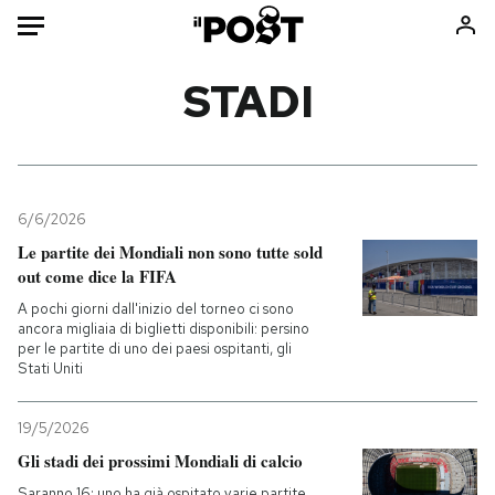
Auto
STADI
HOME
Italia
Moda
Mondo
Libri
6/6/2026
Politica
Consumismi
Le partite dei Mondiali non sono tutte sold
out come dice la FIFA
Tecnologia
Storie/Idee
A pochi giorni dall'inizio del torneo ci sono
Internet
Ok Boomer!
ancora migliaia di biglietti disponibili: persino
Scienza
Media
per le partite di uno dei paesi ospitanti, gli
Stati Uniti
Cultura
Europa
Economia
Altrecose
19/5/2026
Sport
Mondiali calcio 2026
Gli stadi dei prossimi Mondiali di calcio
Saranno 16: uno ha già ospitato varie partite