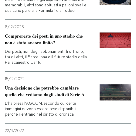
memorabili, altri sono abituati a palloni ovali e
qualcuno pure alla Formula 1 o ai rodeo
PODCAST
8/12/2025
NEWSLETTER
Comprereste dei posti in uno stadio che
non è stato ancora finito?
Dei posti, non degli abbonamenti: li offrono,
I MIEI PREFERITI
tra gli altri, il Barcellona e il futuro stadio della
Pallacanestro Cantù
SHOP
15/12/2022
Una decisione che potrebbe cambiare
CALENDARIO
quello che vediamo dagli stadi di Serie A
L'ha presa l'AGCOM, secondo cui certe
immagini devono essere rese disponibili
AREA PERSONALE
perché rientrano nel diritto di cronaca
Entra
22/4/2022