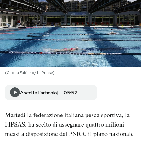
PODCAST
NEWSLETTER
I MIEI PREFERITI
(Cecilia Fabiano/ LaPresse)
SHOP
Ascolta l'articolo
05:52
CALENDARIO
Martedì la federazione italiana pesca sportiva, la
AREA PERSONALE
FIPSAS,
ha scelto
di assegnare quattro milioni
Area Personale
messi a disposizione dal PNRR, il piano nazionale
Newsletter