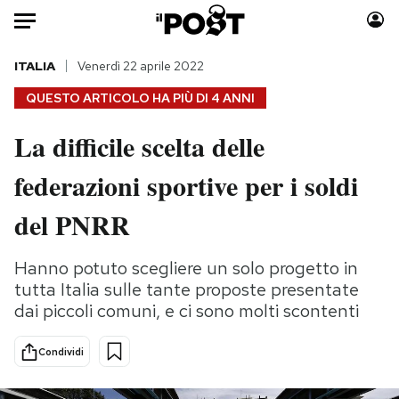
Auto
ITALIA
Venerdì 22 aprile 2022
QUESTO ARTICOLO HA PIÙ DI
4 ANNI
HOME
La difficile scelta delle
Italia
Moda
federazioni sportive per i soldi
Mondo
Libri
Politica
Consumismi
del PNRR
Tecnologia
Storie/Idee
Internet
Ok Boomer!
Hanno potuto scegliere un solo progetto in
Scienza
Media
tutta Italia sulle tante proposte presentate
Cultura
Europa
dai piccoli comuni, e ci sono molti scontenti
Economia
Altrecose
Condividi
Sport
Mondiali calcio 2026