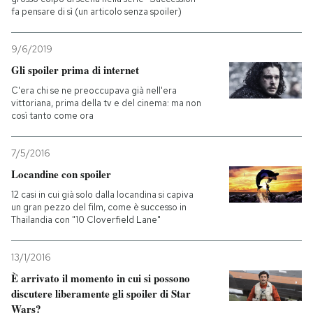
fa pensare di sì (un articolo senza spoiler)
PODCAST
9/6/2019
Gli spoiler prima di internet
NEWSLETTER
C'era chi se ne preoccupava già nell'era
vittoriana, prima della tv e del cinema: ma non
così tanto come ora
I MIEI PREFERITI
7/5/2016
SHOP
Locandine con spoiler
12 casi in cui già solo dalla locandina si capiva
un gran pezzo del film, come è successo in
CALENDARIO
Thailandia con "10 Cloverfield Lane"
AREA PERSONALE
13/1/2016
È arrivato il momento in cui si possono
Entra
discutere liberamente gli spoiler di Star
Wars?