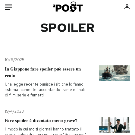
Auto
SPOILER
HOME
Italia
Moda
Mondo
Libri
10/6/2025
Politica
Consumismi
In Giappone fare spoiler può essere un
reato
Tecnologia
Storie/Idee
Una legge recente punisce i siti che lo fanno
Internet
Ok Boomer!
sistematicamente raccontando trame e finali
Scienza
Media
di film, serie e fumetti
Cultura
Europa
Economia
Altrecose
19/4/2023
Fare spoiler è diventato meno grave?
Sport
Mondiali calcio 2026
Il modo in cui molti giornali hanno trattato il
grosso colpo di scena nella serie "Succession"