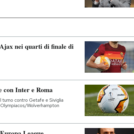
jax nei quarti di finale di
e con Inter e Roma
l turno contro Getafe e Siviglia
o Olympiacos/Wolverhampton
i Europa League