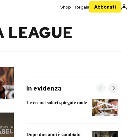
Abbonati
Shop
Regala
A LEAGUE
In evidenza
Le creme solari spiegate male
FitAc
guerr
Dopo due anni è cambiato
A cos