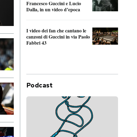
Francesco Guccini e Lucio
“Loco
Dalla, in un video d’epoca
Franc
I video dei fan che cantano le
Il de
canzoni di Guccini in via Paolo
Edoar
Fabbri 43
cappi
Podcast