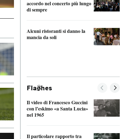
accordo nel concerto più lungo
di sempre
Il ci
parla
Alcuni ristoranti si danno la
nessu
mancia da soli
Fla
hes
Il video di Francesco Guccini
Sulla
con l’eskimo «a Santa Lucia»
vorti
nel 1965
veder
Il particolare rapporto tra
La ve