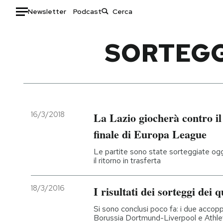
Newsletter
Podcast
Auto
SORTEGG
HOME
Italia
Moda
Mondo
Libri
Politica
Consumismi
16/3/2018
La Lazio giocherà contro il
Tecnologia
Storie/Idee
finale di Europa League
Internet
Ok Boomer!
Le partite sono state sorteggiate oggi
Scienza
Media
il ritorno in trasferta
Cultura
Europa
Economia
Altrecose
18/3/2016
I risultati dei sorteggi dei
Sport
Mondiali calcio 2026
Si sono conclusi poco fa: i due accop
Borussia Dortmund-Liverpool e Athleti