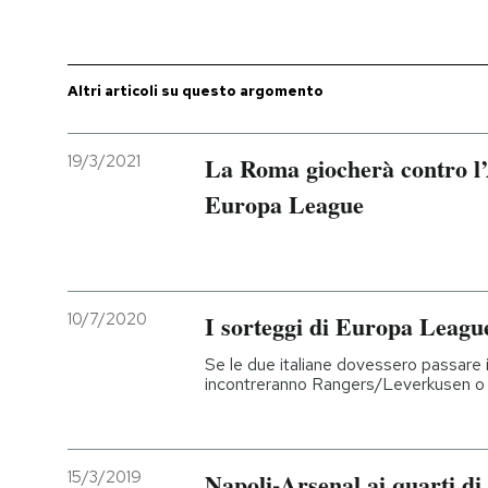
PODCAST
Altri articoli su questo argomento
NEWSLETTER
19/3/2021
La Roma giocherà contro l’A
I MIEI PREFERITI
Europa League
SHOP
10/7/2020
I sorteggi di Europa Leagu
CALENDARIO
Se le due italiane dovessero passare i
incontreranno Rangers/Leverkusen 
AREA PERSONALE
Entra
15/3/2019
Napoli-Arsenal ai quarti d