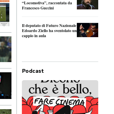
“Locomotiva”, raccontata da
inseg
Francesco Guccini
Khers
Il deputato di Futuro Nazionale
La pl
Edoardo Ziello ha sventolato un
da P
cappio in aula
Podcast