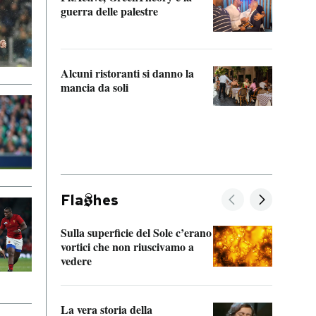
“Odis
guerra delle palestre
Che s
strum
Alcuni ristoranti si danno la
mancia da soli
Fla
hes
Sulla superficie del Sole c’erano
Il fi
vortici che non riuscivamo a
facen
vedere
dentr
La vera storia della
Il vi