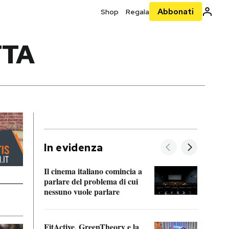
Abbonati
Shop
Regala
TTA
In evidenza
Il cinema italiano comincia a
A cos
parlare del problema di cui
nessuno vuole parlare
Cosa 
FitActive, GreenTheory e la