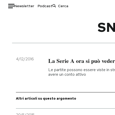
Newsletter
Podcast
Auto
SN
HOME
Italia
Moda
Mondo
Libri
Politica
Consumismi
4/12/2016
La Serie A ora si può vede
Tecnologia
Storie/Idee
Le partite possono essere viste in str
Internet
Ok Boomer!
avere un conto attivo
Scienza
Media
Cultura
Europa
Economia
Altrecose
Altri articoli su questo argomento
Sport
Mondiali calcio 2026