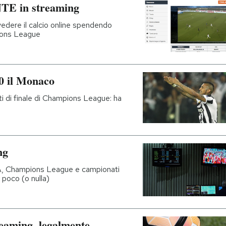
TE in streaming
edere il calcio online spendendo
pions League
 0 il Monaco
rti di finale di Champions League: ha
ng
e A, Champions League e campionati
 poco (o nulla)
reaming, legalmente