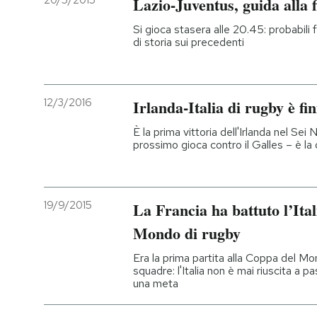
20/5/2015
Lazio-Juventus, guida alla f
PODCAST
Si gioca stasera alle 20.45: probabili
di storia sui precedenti
NEWSLETTER
12/3/2016
Irlanda-Italia di rugby è fin
I MIEI PREFERITI
È la prima vittoria dell'Irlanda nel Sei 
prossimo gioca contro il Galles – è la q
SHOP
19/9/2015
La Francia ha battuto l’Ital
CALENDARIO
Mondo di rugby
Era la prima partita alla Coppa del M
AREA PERSONALE
squadre: l'Italia non è mai riuscita a 
una meta
Entra