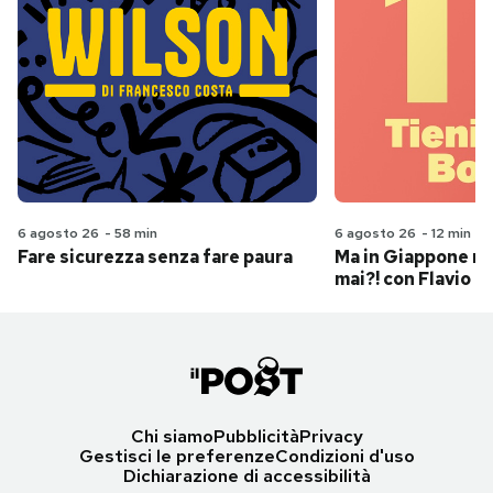
6 agosto 26
-
58 min
6 agosto 26
-
12 min
Fare sicurezza senza fare paura
Ma in Giappone n
mai?! con Flavio Pa
Chi siamo
Pubblicità
Privacy
Gestisci le preferenze
Condizioni d'uso
Dichiarazione di accessibilità