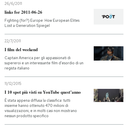
26/6/2011
links for 2011-06-26
PODCAST
Fighting (for?) Europe: How European Elites
Lost a Generation Spiegel
NEWSLETTER
22/7/2011
I film del weekend
I MIEI PREFERITI
Captain America per gli appassionati di
supereroi e un interessante film d'esordio di un
SHOP
regista italiano
11/12/2015
CALENDARIO
I 10 spot più visti su YouTube quest’anno
È stata appena diffusa la classifica: tutti
AREA PERSONALE
insieme hanno ottenuto 470 milioni di
visualizzazioni, e in molti casi non mostrano
nessun prodotto specifico
Entra