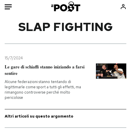
Auto
SLAP FIGHTING
HOME
Italia
Moda
Mondo
Libri
15/7/2024
Politica
Consumismi
Le gare di schiaffi stanno iniziando a farsi
sentire
Tecnologia
Storie/Idee
Alcune federazioni stanno tentando di
Internet
Ok Boomer!
legittimarle come sport a tutti gli effetti, ma
Scienza
Media
rimangono controverse perché molto
pericolose
Cultura
Europa
Economia
Altrecose
Altri articoli su questo argomento
Sport
Mondiali calcio 2026