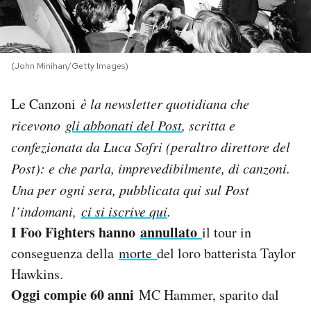
PODCAST
(John Minihan/Getty Images)
NEWSLETTER
Le Canzoni
è la newsletter quotidiana che
I MIEI PREFERITI
ricevono
gli abbonati del Post
, scritta e
confezionata da Luca Sofri (peraltro direttore del
SHOP
Post): e che parla, imprevedibilmente, di canzoni.
Una per og
ni sera, pubblicata qui sul Post
l’indomani,
ci si iscrive qui
.
CALENDARIO
I Foo Fighters hanno
annullato
il tour in
conseguenza della
morte
del loro batterista Taylor
AREA PERSONALE
Hawkins.
Area Personale
Oggi compie 60 anni
MC Hammer, sparito dal
Newsletter