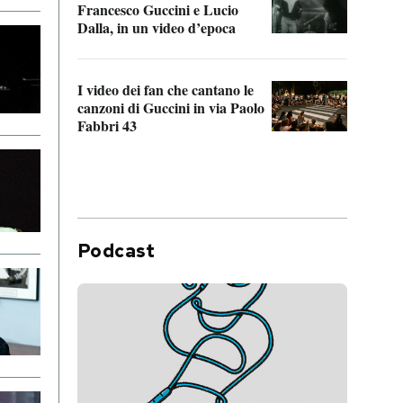
Francesco Guccini e Lucio
“Loco
Dalla, in un video d’epoca
Franc
I video dei fan che cantano le
Il de
canzoni di Guccini in via Paolo
Edoar
Fabbri 43
cappi
Podcast