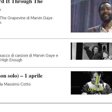
ard It Through The
e
 The Grapevine di Marvin Gaye
e.
 sacco di canzoni di Marvin Gaye e
n High Enough
on solo) – 1 aprile
e da Massimo Cotto