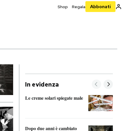
Abbonati
Shop
Regala
In evidenza
Le creme solari spiegate male
FitAc
guerr
Dopo due anni è cambiato
A cos