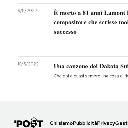
9/8/2022
È morto a 81 anni Lamont D
compositore che scrisse mol
successo
10/5/2022
Una canzone dei Dakota Sui
Che poi è quasi sempre una cosa di ri
Chi siamo
Pubblicità
Privacy
Gesti