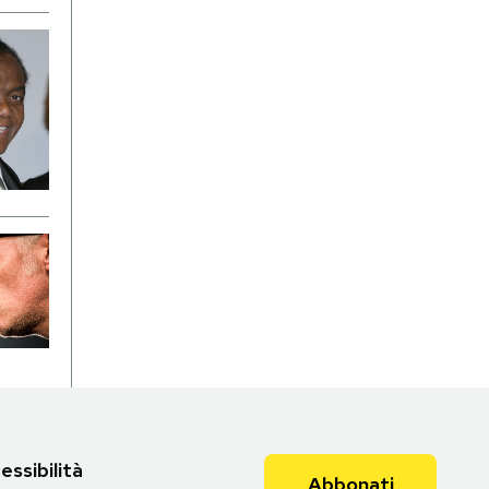
essibilità
Abbonati