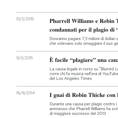
PODCAST
10/3/2015
Pharrell Williams e Robin T
condannati per il plagio di
NEWSLETTER
Dovranno pagare 7,3 milioni di dollari 
che volevano solo omaggiare il suo g
I MIEI PREFERITI
9/3/2015
È facile “plagiare” una can
SHOP
La causa legale in corso su "Blurred L
corre chi fa musica nell'era di YouTube 
del Los Angeles Times
CALENDARIO
16/9/2014
I guai di Robin Thicke con
AREA PERSONALE
Durante una causa per plagio contro i 
ammesso che Pharrell Williams ha scr
Entra
di maggiore successo del 2013