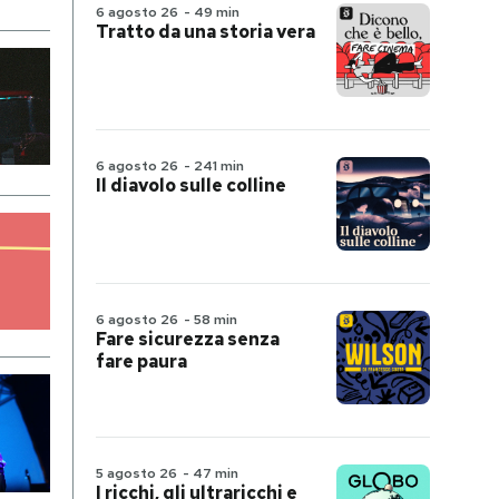
6 agosto 26
-
49 min
Tratto da una storia vera
6 agosto 26
-
241 min
Il diavolo sulle colline
6 agosto 26
-
58 min
Fare sicurezza senza
fare paura
5 agosto 26
-
47 min
I ricchi, gli ultraricchi e