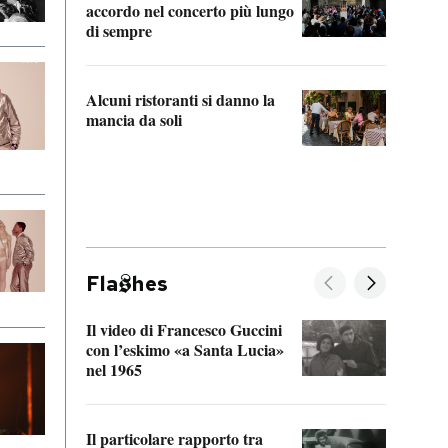
accordo nel concerto più lungo
di sempre
Il ci
parla
Alcuni ristoranti si danno la
nessu
mancia da soli
Fla
hes
Il video di Francesco Guccini
Sulla
con l’eskimo «a Santa Lucia»
vorti
nel 1965
veder
Il particolare rapporto tra
La ve