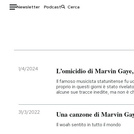
Newsletter
Podcast
Auto
HOME
Italia
Moda
Mondo
Libri
Politica
Consumismi
1/4/2024
L’omicidio di Marvin Gaye,
Tecnologia
Storie/Idee
Il famoso musicista statunitense fu ucc
Internet
Ok Boomer!
proprio in questi giorni è stato rivelat
alcune sue tracce inedite, ma non è chi
Scienza
Media
Cultura
Europa
Economia
Altrecose
31/3/2022
Una canzone di Marvin Ga
Sport
Mondiali calcio 2026
Il woah sentito in tutto il mondo