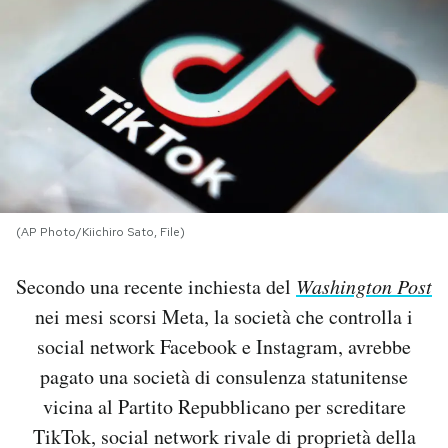
PODCAST
NEWSLETTER
I MIEI PREFERITI
(AP Photo/Kiichiro Sato, File)
SHOP
Secondo una recente inchiesta del
Washington Post
CALENDARIO
nei mesi scorsi Meta, la società che controlla i
social network Facebook e Instagram, avrebbe
AREA PERSONALE
pagato una società di consulenza statunitense
vicina al Partito Repubblicano per screditare
Area Personale
TikTok, social network rivale di proprietà della
Newsletter