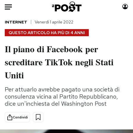
Auto
INTERNET
Venerdì 1 aprile 2022
QUESTO ARTICOLO HA PIÙ DI
4 ANNI
HOME
Il piano di Facebook per
Italia
Moda
screditare TikTok negli Stati
Mondo
Libri
Politica
Consumismi
Uniti
Tecnologia
Storie/Idee
Internet
Ok Boomer!
Per attuarlo avrebbe pagato una società di
Scienza
Media
consulenza vicina al Partito Repubblicano,
Cultura
Europa
dice un'inchiesta del Washington Post
Economia
Altrecose
Condividi
Sport
Mondiali calcio 2026