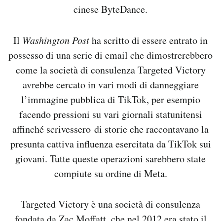
cinese ByteDance.
Notifiche mobile
Regala il Post
Hai bisogno di aiuto?
Il
Washington Post
ha scritto di essere entrato in
Esci
possesso di una serie di email che dimostrerebbero
come la società di consulenza Targeted Victory
avrebbe cercato in vari modi di danneggiare
l’immagine pubblica di TikTok, per esempio
facendo pressioni su vari giornali statunitensi
affinché scrivessero di storie che raccontavano la
presunta cattiva influenza esercitata da TikTok sui
giovani. Tutte queste operazioni sarebbero state
compiute su ordine di Meta.
Targeted Victory è una società di consulenza
fondata da Zac Moffatt, che nel 2012 era stato il