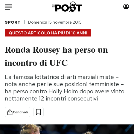
Auto
SPORT
Domenica 15 novembre 2015
QUESTO ARTICOLO HA PIÙ DI
10 ANNI
HOME
Ronda Rousey ha perso un
Italia
Moda
incontro di UFC
Mondo
Libri
Politica
Consumismi
La famosa lottatrice di arti marziali miste –
Tecnologia
Storie/Idee
nota anche per le sue posizioni femministe –
Internet
Ok Boomer!
ha perso contro Holly Holm dopo avere vinto
Scienza
Media
nettamente 12 incontri consecutivi
Cultura
Europa
Economia
Altrecose
Condividi
Sport
Mondiali calcio 2026