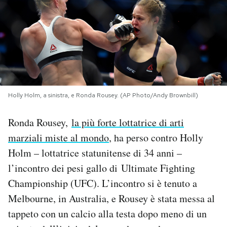
PODCAST
NEWSLETTER
I MIEI PREFERITI
Holly Holm, a sinistra, e Ronda Rousey. (AP Photo/Andy Brownbill)
Ronda Rousey,
la più forte lottatrice di arti
SHOP
marziali miste al mondo
, ha perso contro Holly
Holm – lottatrice statunitense di 34 anni –
CALENDARIO
l’incontro dei pesi gallo di Ultimate Fighting
Championship (UFC). L’incontro si è tenuto a
AREA PERSONALE
Melbourne, in Australia, e Rousey è stata messa al
Area Personale
tappeto con un calcio alla testa dopo meno di un
Newsletter