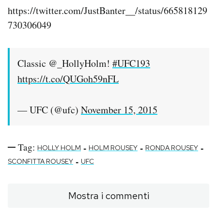
https://twitter.com/JustBanter__/status/665818129
730306049
Classic @_HollyHolm!
#UFC193
https://t.co/QUGoh59nFL
— UFC (@ufc)
November 15, 2015
Tag:
-
-
-
HOLLY HOLM
HOLM ROUSEY
RONDA ROUSEY
-
SCONFITTA ROUSEY
UFC
Mostra i commenti