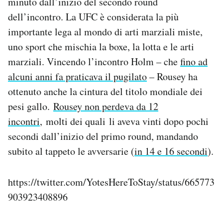
minuto dall’inizio del secondo round
Notifiche mobile
dell’incontro. La UFC è considerata la più
Regala il Post
importante lega al mondo di arti marziali miste,
Hai bisogno di aiuto?
uno sport che mischia la boxe, la lotta e le arti
Esci
marziali. Vincendo l’incontro Holm – che
fino ad
alcuni anni fa praticava il pugilato
– Rousey ha
ottenuto anche la cintura del titolo mondiale dei
pesi gallo.
Rousey non perdeva da 12
incontri
, molti dei quali li aveva vinti dopo pochi
secondi dall’inizio del primo round, mandando
subito al tappeto le avversarie (
in 14 e 16 secondi
).
https://twitter.com/YotesHereToStay/status/665773
903923408896