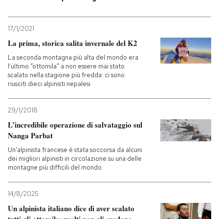
PODCAST
17/1/2021
La prima, storica salita invernale del K2
NEWSLETTER
La seconda montagna più alta del mondo era
l'ultimo “ottomila” a non essere mai stato
scalato nella stagione più fredda: ci sono
riusciti dieci alpinisti nepalesi
I MIEI PREFERITI
29/1/2018
SHOP
L’incredibile operazione di salvataggio sul
Nanga Parbat
CALENDARIO
Un'alpinista francese è stata soccorsa da alcuni
dei migliori alpinisti in circolazione su una delle
montagne più difficili del mondo
AREA PERSONALE
14/8/2025
Entra
Un alpinista italiano dice di aver scalato