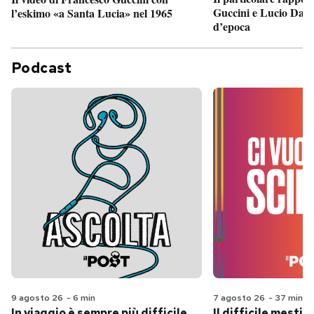
Guccini e Lucio Dalla
l’eskimo «a Santa Lucia» nel 1965
d’epoca
Podcast
9 agosto 26
-
6 min
7 agosto 26
-
37 min
In viaggio è sempre più difficile
Il difficile mestie