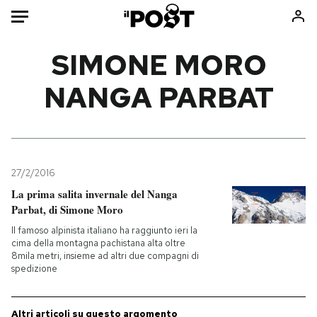
Auto
SIMONE MORO
NANGA PARBAT
HOME
Italia
Moda
Mondo
Libri
Politica
Consumismi
27/2/2016
Tecnologia
Storie/Idee
La prima salita invernale del Nanga
Internet
Ok Boomer!
Parbat, di Simone Moro
Scienza
Media
Il famoso alpinista italiano ha raggiunto ieri la
Cultura
Europa
cima della montagna pachistana alta oltre
8mila metri, insieme ad altri due compagni di
Economia
Altrecose
spedizione
Sport
Mondiali calcio 2026
Altri articoli su questo argomento