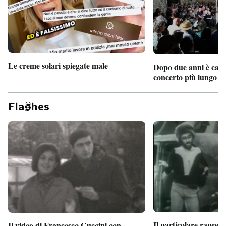
Le creme solari spiegate male
Dopo due anni è camb
concerto più lungo d
Fla
hes
Il particolare rappor
Il video di Francesco Guccini con