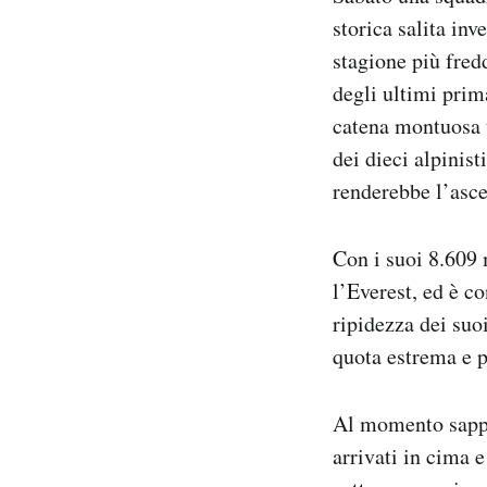
Notifiche mobile
storica salita in
Regala il Post
stagione più fre
Hai bisogno di aiuto?
degli ultimi prim
Esci
catena montuosa t
dei dieci alpinis
renderebbe l’asce
Con i suoi 8.609 
l’Everest, ed è co
ripidezza dei suo
quota estrema e p
Al momento sappia
arrivati in cima 