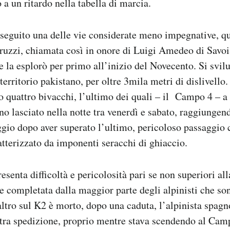
o a un ritardo nella tabella di marcia.
seguito una delle vie considerate meno impegnative, qu
ruzzi, chiamata così in onore di Luigi Amedeo di Savo
e la esplorò per primo all’inizio del Novecento. Si svil
 territorio pakistano, per oltre 3mila metri di dislivello.
 quattro bivacchi, l’ultimo dei quali – il Campo 4 – a
no lasciato nella notte tra venerdì e sabato, raggiungen
ggio dopo aver superato l’ultimo, pericoloso passaggio
ratterizzato da imponenti seracchi di ghiaccio.
esenta difficoltà e pericolosità pari se non superiori all
e completata dalla maggior parte degli alpinisti che son
ltro sul K2 è morto, dopo una caduta, l’alpinista spagn
tra spedizione, proprio mentre stava scendendo al Camp