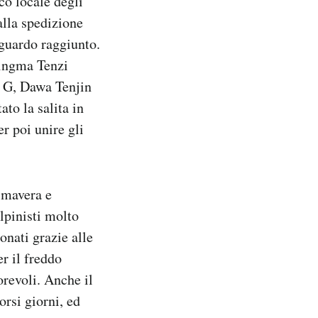
co locale degli
alla spedizione
aguardo raggiunto.
Mingma Tenzi
 G, Dawa Tenjin
to la salita in
r poi unire gli
rimavera e
lpinisti molto
onati grazie alle
r il freddo
orevoli. Anche il
rsi giorni, ed