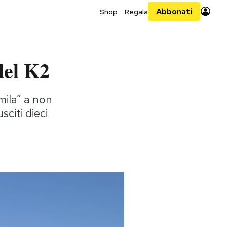
Abbonati
Shop
Regala
del K2
mila” a non
sciti dieci