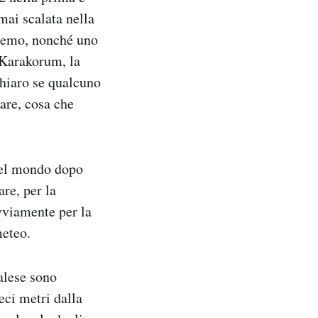
mai scalata nella
tremo, nonché uno
l Karakorum, la
chiaro se qualcuno
tare, cosa che
 del mondo dopo
are, per la
ovviamente per la
meteo.
alese sono
eci metri dalla