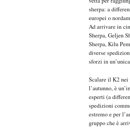
vetta per raggiun
sherpa: a differe
europei o nordame
Ad arrivare in c
Sherpa, Geljen 
Sherpa, Kilu Pemb
diverse spedizion
sforzi in un’unica
Scalare il K2 nei
l’autunno, è un’i
esperti (a differ
spedizioni commer
estremo e per l’a
gruppo che è arri