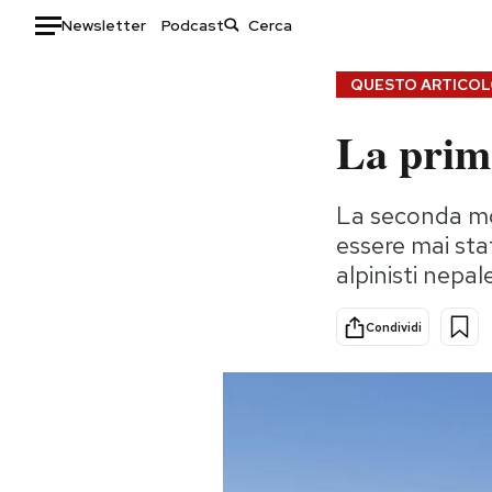
Newsletter
Podcast
Auto
QUESTO ARTICOLO
La prima
HOME
Italia
Moda
La seconda mo
Mondo
Libri
essere mai stat
Politica
Consumismi
alpinisti nepal
Tecnologia
Storie/Idee
Internet
Ok Boomer!
Condividi
Scienza
Media
Cultura
Europa
Economia
Altrecose
Sport
Mondiali calcio 2026