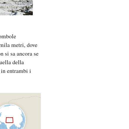
 bombole
omila metri, dove
on si sa ancora se
uella della
in entrambi i