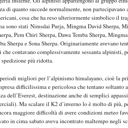
gerla insieme. Gli alpinisti appartengono al gruppo etni
nza di quanto succede normalmente, non partecipavano 
ricani, cosa che ha reso ulteriormente simbolico il tr
ima sono stati Nimsdai Purja, Mingma David Sherpa, 
Sherpa, Pem Chiri Sherpa, Dawa Temba Sherpa, Mingma
a Sherpa e Sona Sherpa. Originariamente avevano tenta
i che contavano complessivamente sessanta alpinisti, pe
 spedizione più ridotta.
 periodi migliori per l’alpinismo himalayano, cioè la p
mpresa difficilissima e pericolosa che tentano soltanto a
enza dell’Everest, destinazione anche di semplici appassi
ciali). Ma scalare il K2 d’inverno lo è molto di più, pe
ncora maggiore difficoltà di avere condizioni meteo fav
vato in cima sabato aveva incontrato maltempo negli sco