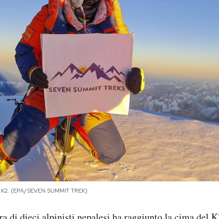
al K2. (EPA/SEVEN SUMMIT TREK)
a di dieci alpinisti nepalesi ha raggiunto la cima del K