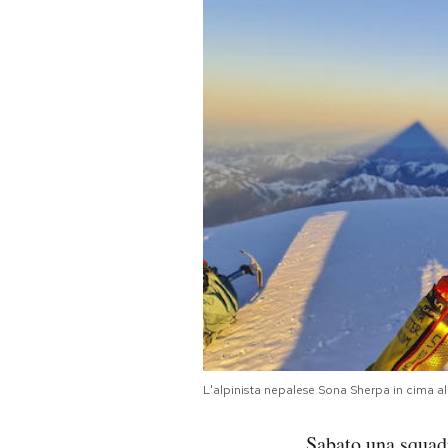
PODCAST
NEWSLETTER
I MIEI PREFERITI
SHOP
CALENDARIO
AREA PERSONALE
L'alpinista nepalese Sona Sherpa in cima 
Area Personale
Newsletter
Sabato una squadr