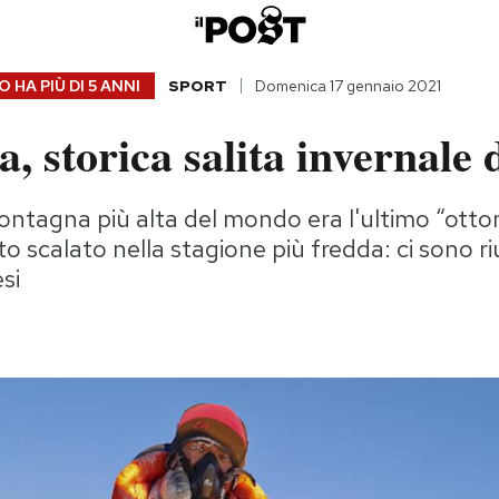
 HA PIÙ DI
5 ANNI
SPORT
Domenica 17 gennaio 2021
, storica salita invernale 
ntagna più alta del mondo era l'ultimo “otto
o scalato nella stagione più fredda: ci sono riu
esi