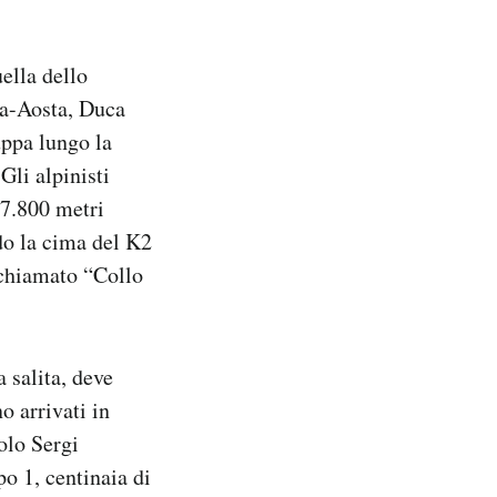
ella dello
ia-Aosta, Duca
uppa lungo la
 Gli alpinisti
 7.800 metri
do la cima del K2
 chiamato “Collo
a salita, deve
o arrivati in
olo Sergi
o 1, centinaia di