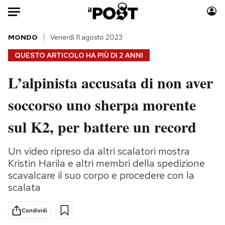
Auto
MONDO
Venerdì 11 agosto 2023
QUESTO ARTICOLO HA PIÙ DI
2 ANNI
HOME
L’alpinista accusata di non aver
Italia
Moda
soccorso uno sherpa morente
Mondo
Libri
Politica
Consumismi
sul K2, per battere un record
Tecnologia
Storie/Idee
Internet
Ok Boomer!
Un video ripreso da altri scalatori mostra
Scienza
Media
Kristin Harila e altri membri della spedizione
Cultura
Europa
scavalcare il suo corpo e procedere con la
scalata
Economia
Altrecose
Sport
Mondiali calcio 2026
Condividi