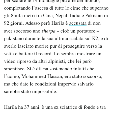
per scalare le 14 montagne più alte del mondo,
Notifiche mobile
completando l’ascesa di tutte le cime che superano
Regala il Post
gli 8mila metri tra Cina, Nepal, India e Pakistan in
Hai bisogno di aiuto?
92 giorni. Adesso però Harila è
accusata
di non
Esci
aver soccorso uno
sherpa
– cioè un portatore –
pakistano durante la sua ultima scalata sul K2, e di
averlo lasciato morire pur di proseguire verso la
vetta e battere il record. Lo sembra mostrare un
video ripreso da altri alpinisti, che lei però
smentisce. Si è difesa sostenendo infatti che
l’uomo, Mohammed Hassan, era stato soccorso,
ma che date le condizioni impervie salvarlo
sarebbe stato impossibile.
Harila ha 37 anni, è una ex sciatrice di fondo e tra