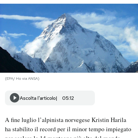
PODCAST
NEWSLETTER
I MIEI PREFERITI
SHOP
(EPA/ Ho via ANSA)
CALENDARIO
Ascolta l'articolo
05:12
AREA PERSONALE
A fine luglio l’alpinista norvegese Kristin Harila
Area Personale
ha stabilito il record per il minor tempo impiegato
Newsletter