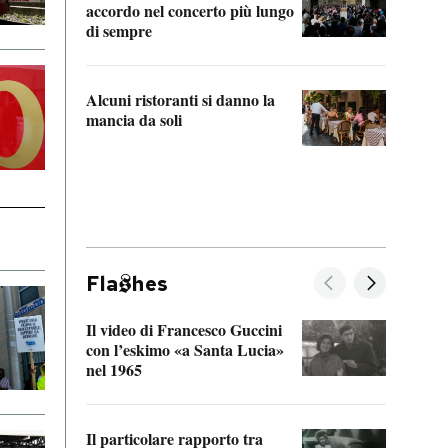
accordo nel concerto più lungo
di sempre
Il ci
parla
Alcuni ristoranti si danno la
nessu
mancia da soli
Fla
hes
Il video di Francesco Guccini
Sulla
con l’eskimo «a Santa Lucia»
vorti
nel 1965
veder
Il particolare rapporto tra
La ve