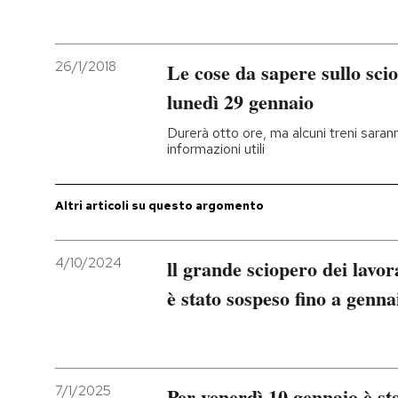
PODCAST
26/1/2018
Le cose da sapere sullo scio
NEWSLETTER
lunedì 29 gennaio
Durerà otto ore, ma alcuni treni saranno 
informazioni utili
I MIEI PREFERITI
Altri articoli su questo argomento
SHOP
4/10/2024
ll grande sciopero dei lavora
CALENDARIO
è stato sospeso fino a genna
AREA PERSONALE
Entra
7/1/2025
Per venerdì 10 gennaio è st