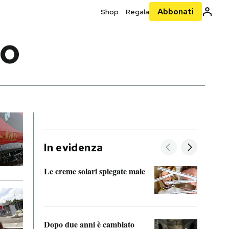
Abbonati
Shop
Regala
IO
In evidenza
Le creme solari spiegate male
FitAc
guerr
Dopo due anni è cambiato
A cos