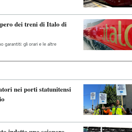
pero dei treni di Italo di
garantiti: gli orari e le altre
tori nei porti statunitensi
io
ato indetto uno sciopero