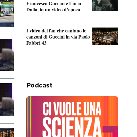
Francesco Guccini e Lucio
“Loco
Dalla, in un video d’epoca
Franc
I video dei fan che cantano le
Il de
canzoni di Guccini in via Paolo
Edoar
Fabbri 43
cappi
Podcast