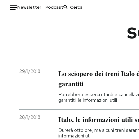
Newsletter
Podcast
Auto
S
HOME
Italia
Moda
Mondo
Libri
Politica
Consumismi
29/1/2018
Lo sciopero dei treni Italo di
Tecnologia
Storie/Idee
garantiti
Internet
Ok Boomer!
Potrebbero esserci ritardi e cancellazio
Scienza
Media
garantiti: le informazioni utili
Cultura
Europa
Economia
Altrecose
28/1/2018
Italo, le informazioni utili 
Sport
Mondiali calcio 2026
Durerà otto ore, ma alcuni treni saranno 
informazioni utili