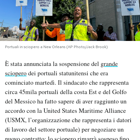
PODCAST
NEWSLETTER
Portuali in sciopero a New Orleans (AP Photo/Jack Brook)
I MIEI PREFERITI
È stata annunciata la sospensione del
grande
sciopero
dei portuali statunitensi che era
SHOP
cominciato martedì. Il sindacato che rappresenta
circa 45mila portuali della costa Est e del Golfo
CALENDARIO
del Messico ha fatto sapere di aver raggiunto un
accordo con la United States Maritime Alliance
AREA PERSONALE
(USMX, l’organizzazione che rappresenta i datori
di lavoro del settore portuale) per negoziare un
Area Personale
Newsletter
nuovo contratto: lo sciopero rimarrà sospeso fino