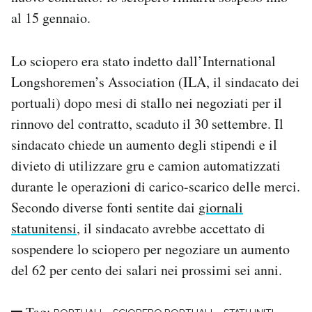
Notifiche mobile
al 15 gennaio.
Regala il Post
Hai bisogno di aiuto?
Lo sciopero era stato indetto dall’International
Esci
Longshoremen’s Association (ILA, il sindacato dei
portuali) dopo mesi di stallo nei negoziati per il
rinnovo del contratto, scaduto il 30 settembre. Il
sindacato chiede un aumento degli stipendi e il
divieto di utilizzare gru e camion automatizzati
durante le operazioni di carico-scarico delle merci.
Secondo diverse fonti sentite dai
giornali
statunitensi
, il sindacato avrebbe accettato di
sospendere lo sciopero per negoziare un aumento
del 62 per cento dei salari nei prossimi sei anni.
Tag: