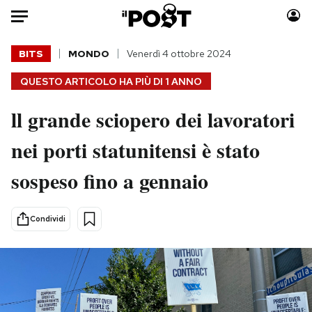
Auto
BITS
MONDO
Venerdì 4 ottobre 2024
QUESTO ARTICOLO HA PIÙ DI
1 ANNO
HOME
ll grande sciopero dei lavoratori
Italia
Moda
Mondo
Libri
nei porti statunitensi è stato
Politica
Consumismi
sospeso fino a gennaio
Tecnologia
Storie/Idee
Internet
Ok Boomer!
Scienza
Media
Condividi
Cultura
Europa
Economia
Altrecose
Sport
Mondiali calcio 2026