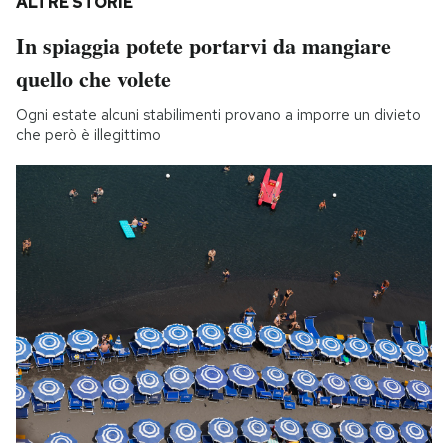
ALTRE STORIE
In spiaggia potete portarvi da mangiare
quello che volete
Ogni estate alcuni stabilimenti provano a imporre un divieto
che però è illegittimo