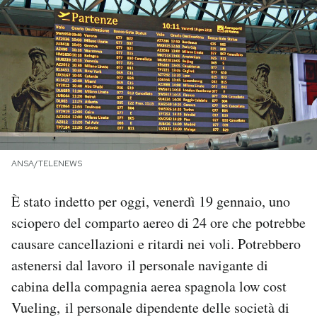
PODCAST
NEWSLETTER
I MIEI PREFERITI
ANSA/TELENEWS
SHOP
È stato indetto per oggi, venerdì 19 gennaio, uno
CALENDARIO
sciopero del comparto aereo di 24 ore che potrebbe
causare cancellazioni e ritardi nei voli. Potrebbero
AREA PERSONALE
astenersi dal lavoro il personale navigante di
cabina della compagnia aerea spagnola low cost
Area Personale
Vueling, il personale dipendente delle società di
Newsletter