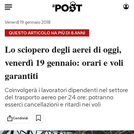
Auto
Venerdì 19 gennaio 2018
QUESTO ARTICOLO HA PIÙ DI
8 ANNI
HOME
Lo sciopero degli aerei di oggi,
Italia
Moda
venerdì 19 gennaio: orari e voli
Mondo
Libri
Politica
Consumismi
garantiti
Tecnologia
Storie/Idee
Internet
Ok Boomer!
Coinvolgerà i lavoratori dipendenti nel settore
Scienza
Media
del trasporto aereo per 24 ore: potranno
Cultura
Europa
esserci cancellazioni e ritardi nei voli
Economia
Altrecose
Condividi
Sport
Mondiali calcio 2026