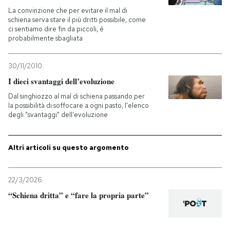
La convinzione che per evitare il mal di
schiena serva stare il più dritti possibile, come
PODCAST
ci sentiamo dire fin da piccoli, è
probabilmente sbagliata
NEWSLETTER
30/11/2010
I dieci svantaggi dell’evoluzione
I MIEI PREFERITI
Dal singhiozzo al mal di schiena passando per
la possibilità di soffocare a ogni pasto, l'elenco
degli "svantaggi" dell'evoluzione
SHOP
Altri articoli su questo argomento
CALENDARIO
22/3/2026
AREA PERSONALE
“Schiena dritta” e “fare la propria parte”
Entra