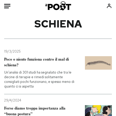
Auto
SCHIENA
HOME
Italia
Moda
Mondo
Libri
19/3/2025
Politica
Consumismi
Poco o niente funziona contro il mal di
schiena?
Tecnologia
Storie/Idee
Un’analisi di 301 studi ha segnalato che tra le
Internet
Ok Boomer!
decine di terapie e rimedi solitamente
Scienza
Media
consigliati pochi funzionano, e spesso meno di
quanto ci si aspetta
Cultura
Europa
Economia
Altrecose
29/4/2024
Sport
Mondiali calcio 2026
Forse diamo troppa importanza alla
“buona postura”