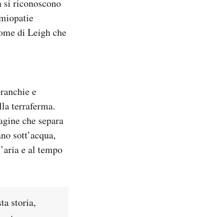
n si riconoscono
 miopatie
rome di Leigh che
branchie e
la terraferma.
lagine che separa
ano sott’acqua,
l’aria e al tempo
ta storia,