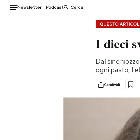
Newsletter
Podcast
Auto
QUESTO ARTICOLO
I dieci 
HOME
Italia
Moda
Dal singhiozzo 
Mondo
Libri
ogni pasto, l'
Politica
Consumismi
Tecnologia
Storie/Idee
Condividi
Internet
Ok Boomer!
Scienza
Media
Cultura
Europa
Economia
Altrecose
Sport
Mondiali calcio 2026