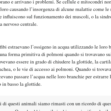
iorano e arrivano i problemi. Se cellule e mitocondri no
a loro causando l’insorgenza di alcune malattie come le
e influiscono sul funzionamento dei muscoli, o la sind
ma nervoso centrale.
nfibi estraevano l’ossigeno in acqua utilizzando le loro 
una forma primitiva di polmoni quando si trovavano sul
ovevano essere in grado di chiudere la glottide, la carti
rachea, o le vie di accesso ai polmoni. Quando si trovav
cevano passare l’acqua nelle loro branchie per estrarre 
 in basso la glottide.
 di questi animali siamo rimasti con un ricordo di ques