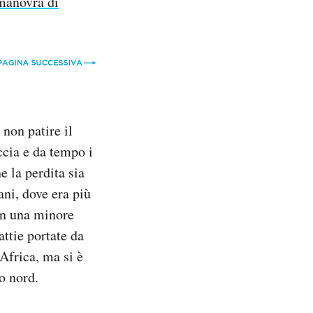
manovra di
 non patire il
ccia e da tempo i
e la perdita sia
ani, dove era più
con una minore
attie portate da
’Africa, ma si è
o nord.