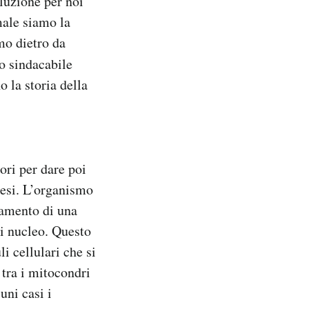
luzione per noi
male siamo la
mo dietro da
o sindacabile
o la storia della
ori per dare poi
resi. L’organismo
obamento di una
di nucleo. Questo
i cellulari che si
 tra i mitocondri
uni casi i