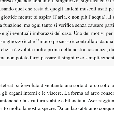
preso. Quando abbiamo il singhiozzo, significa che il 
usando quel che resta di quegli antichi muscoli usati pe
glottide mentre si aspira (l’aria, e non più l’acqua). Il
 funzione, ma ogni tanto si verifica senza causare part
io e gli eventuali imbarazzi del caso. Uno dei motivi per c
l singhiozzo è che l’intero processo è controllato da una
 che si è evoluta molto prima della nostra coscienza, d
 ma non potete farvi passare il singhiozzo semplicemen
tebrati si è evoluta diventando una sorta di arco sotto a
gli organi interni e le viscere. La forma ad arco consen
antenendo la struttura stabile e bilanciata. Aver raggiu
orito molto la nostra specie. Da un lato abbiamo conquis