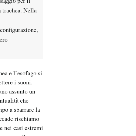
saggio per il
a trachea. Nella
e
 configurazione,
vero
hea e l’esofago si
ttere i suoni.
iano assunto un
ntualità che
mpo a sbarrare la
accade rischiamo
re nei casi estremi