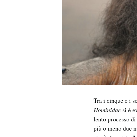
PODCAST
NEWSLETTER
I MIEI PREFERITI
SHOP
CALENDARIO
Tra i cinque e i s
Hominidae
si è e
AREA PERSONALE
lento processo di
Area Personale
più o meno due mi
Newsletter