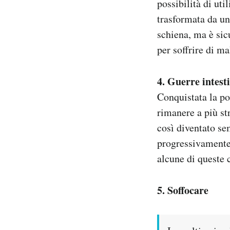
possibilità di uti
trasformata da un
schiena, ma è sic
per soffrire di ma
4. Guerre intest
Conquistata la pos
rimanere a più st
così diventato se
progressivamente 
alcune di queste c
5. Soffocare