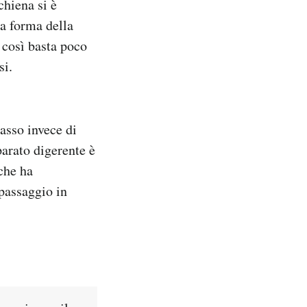
chiena si è
a forma della
 così basta poco
si.
basso invece di
parato digerente è
 che ha
passaggio in