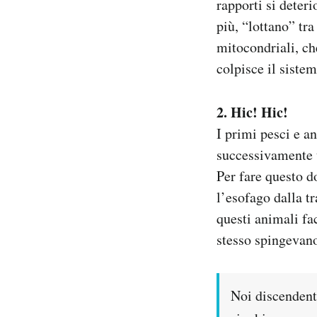
rapporti si deter
più, “lottano” tr
mitocondriali, ch
colpisce il siste
2. Hic! Hic!
I primi pesci e a
successivamente 
Per fare questo d
l’esofago dalla t
questi animali fa
stesso spingevano
Noi discendenti