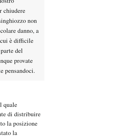
nostro
r chiudere
 singhiozzo non
icolare danno, a
ui è difficile
 parte del
unque provate
te pensandoci.
l quale
te di distribuire
nto la posizione
tato la