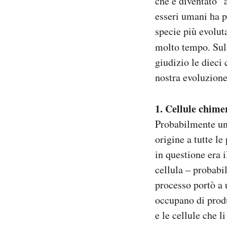
che è diventato 
Notifiche mobile
esseri umani ha p
Regala il Post
specie più evolut
Hai bisogno di aiuto?
molto tempo. Su
Esci
giudizio le dieci 
nostra evoluzione
1. Cellule chime
Probabilmente un 
origine a tutte l
in questione era 
cellula – probabi
processo portò a 
occupano di produ
e le cellule che l