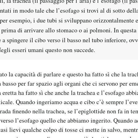
i, la trachea (il passaggio per l’aria) e l’esofago (il pas
ntati in modo tale che l’esofago si trovi al di sotto dell
 per esempio, i due tubi si sviluppano orizzontalmente 
 prima di arrivare allo stomaco o ai polmoni. In questa
e a spingere il cibo verso il basso nel tubo inferiore, ov
Negli esseri umani questo non succede.
o la capacità di parlare e questo ha fatto sì che la trac
n basso per far spazio agli organi che ci servono per eme
a eretta ha fatto sì che anche la trachea e l’esofago abb
icale. Quando ingeriamo acqua e cibo c’è sempre l’eve
rada finendo nella trachea, se l’epiglottide non fa in te
e verso l’esofago quello che abbiamo ingerito. Quando 
casi lievi qualche colpo di tosse ci mette in salvo, ment