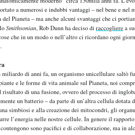
“anatomicamente moderno” circa 150mila anni fa. L’evo
ortato a numerosi e indubbi vantaggi – nel bene e nel 
a del Pianeta – ma anche alcuni svantaggi che ci portia
llo
Smithsonian
, Rob Dunn ha deciso di
raccogliere
a su
cose che in un modo o nell’altro ci ricordano ogni giorn
.
ra
miliardo di anni fa, un organismo unicellulare saltò fu
e piante e le forme di vita animale sul Pianeta, noi comp
il risultato di una fusione, ovvero del processo di ingl
lmente un batterio – da parte di un’altra cellula dotata 
una simbiosi e alla creazione dei mitocondri, gli organul
rre l’energia nelle nostre cellule. In genere il rapporto
i contengono sono pacifici e di collaborazione, ma in alc