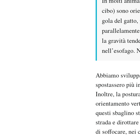
In molti animal
cibo) sono orie
gola del gatto,
parallelamente
la gravità tend
nell’esofago. 
Abbiamo sviluppat
spostassero più i
Inoltre, la postur
orientamento vert
questi sbaglino st
strada e dirottar
di soffocare, nei 