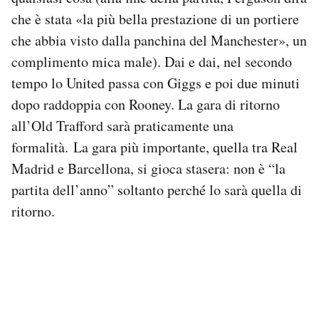
Notifiche mobile
che è stata «la più bella prestazione di un portiere
Regala il Post
che abbia visto dalla panchina del Manchester», un
Hai bisogno di aiuto?
complimento mica male). Dai e dai, nel secondo
Esci
tempo lo United passa con Giggs e poi due minuti
dopo raddoppia con Rooney. La gara di ritorno
all’Old Trafford sarà praticamente una
formalità. La gara più importante, quella tra Real
Madrid e Barcellona, si gioca stasera: non è “la
partita dell’anno” soltanto perché lo sarà quella di
ritorno.