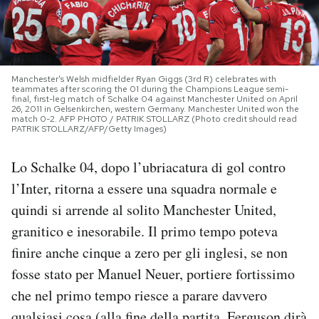
PODCAST
NEWSLETTER
Manchester's Welsh midfielder Ryan Giggs (3rd R) celebrates with
teammates after scoring the 01 during the Champions League semi-
final, first-leg match of Schalke 04 against Manchester United on April
26, 2011 in Gelsenkirchen, western Germany. Manchester United won the
match 0-2. AFP PHOTO / PATRIK STOLLARZ (Photo credit should read
I MIEI PREFERITI
PATRIK STOLLARZ/AFP/Getty Images)
Lo Schalke 04, dopo l’ubriacatura di gol contro
SHOP
l’Inter, ritorna a essere una squadra normale e
quindi si arrende al solito Manchester United,
CALENDARIO
granitico e inesorabile. Il primo tempo poteva
finire anche cinque a zero per gli inglesi, se non
AREA PERSONALE
fosse stato per Manuel Neuer, portiere fortissimo
che nel primo tempo riesce a parare davvero
Area Personale
Newsletter
qualsiasi cosa (alla fine della partita, Ferguson dirà