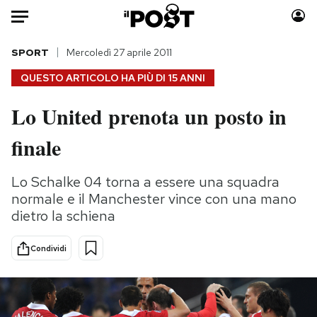
Auto
SPORT
Mercoledì 27 aprile 2011
QUESTO ARTICOLO HA PIÙ DI
15 ANNI
HOME
Lo United prenota un posto in
Italia
Moda
finale
Mondo
Libri
Politica
Consumismi
Lo Schalke 04 torna a essere una squadra
Tecnologia
Storie/Idee
normale e il Manchester vince con una mano
Internet
Ok Boomer!
dietro la schiena
Scienza
Media
Cultura
Europa
Condividi
Economia
Altrecose
Sport
Mondiali calcio 2026