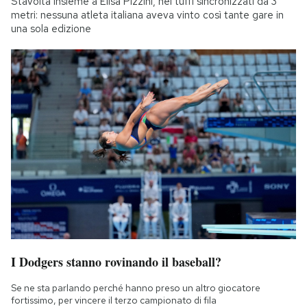
Stavolta insieme a Elisa Pizzini, nei tuffi sincronizzati da 3
metri: nessuna atleta italiana aveva vinto così tante gare in
una sola edizione
I Dodgers stanno rovinando il baseball?
Se ne sta parlando perché hanno preso un altro giocatore
fortissimo, per vincere il terzo campionato di fila