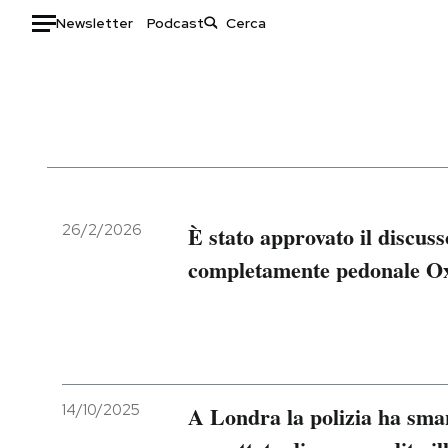
Newsletter
Podcast
Auto
HOME
Italia
Moda
Mondo
Libri
Politica
Consumismi
26/2/2026
È stato approvato il discus
Tecnologia
Storie/Idee
completamente pedonale Ox
Internet
Ok Boomer!
Scienza
Media
Cultura
Europa
Economia
Altrecose
Sport
Mondiali calcio 2026
14/10/2025
A Londra la polizia ha sma