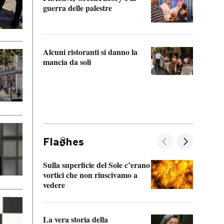
“Odis
guerra delle palestre
Che s
strum
Alcuni ristoranti si danno la
mancia da soli
Fla
hes
Sulla superficie del Sole c’erano
Il fi
vortici che non riuscivamo a
facen
vedere
dentr
La vera storia della
Il vi