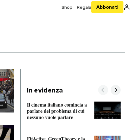
Abbonati
Shop
Regala
In evidenza
Il cinema italiano comincia a
A cos
parlare del problema di cui
nessuno vuole parlare
Cosa 
FitActive, GreenTheory e la