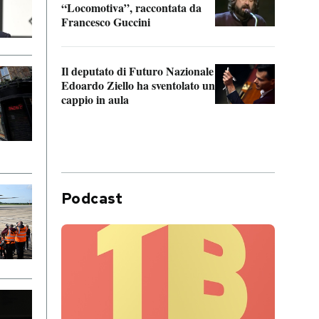
“Locomotiva”, raccontata da
inseg
Francesco Guccini
Khers
Il deputato di Futuro Nazionale
La pl
Edoardo Ziello ha sventolato un
da P
cappio in aula
Podcast