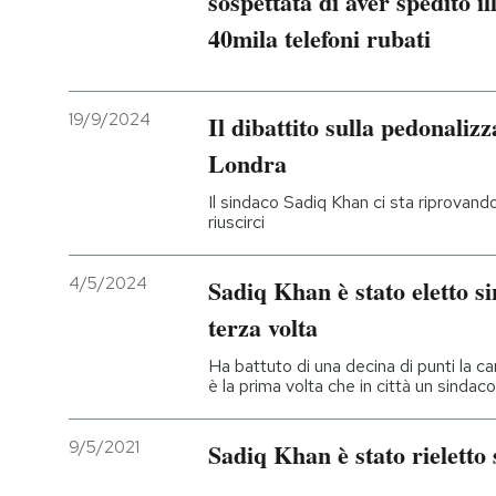
sospettata di aver spedito i
40mila telefoni rubati
PODCAST
NEWSLETTER
19/9/2024
Il dibattito sulla pedonaliz
Londra
I MIEI PREFERITI
Il sindaco Sadiq Khan ci sta riprovando
riuscirci
SHOP
4/5/2024
Sadiq Khan è stato eletto s
terza volta
CALENDARIO
Ha battuto di una decina di punti la c
è la prima volta che in città un sindac
AREA PERSONALE
9/5/2021
Sadiq Khan è stato rieletto
Entra