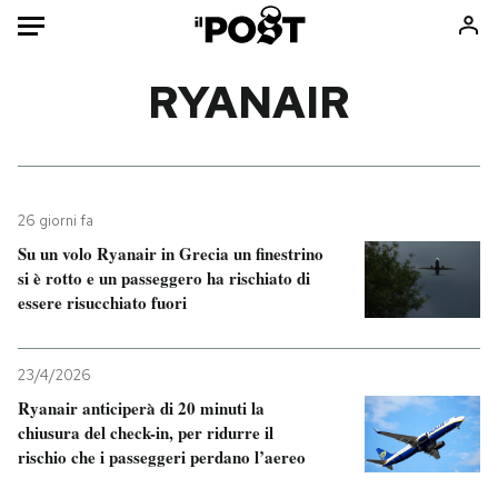
Auto
RYANAIR
HOME
Italia
Moda
Mondo
Libri
26 giorni fa
Politica
Consumismi
Su un volo Ryanair in Grecia un finestrino
si è rotto e un passeggero ha rischiato di
Tecnologia
Storie/Idee
essere risucchiato fuori
Internet
Ok Boomer!
Scienza
Media
23/4/2026
Cultura
Europa
Ryanair anticiperà di 20 minuti la
Economia
Altrecose
chiusura del check-in, per ridurre il
Sport
Mondiali calcio 2026
rischio che i passeggeri perdano l’aereo