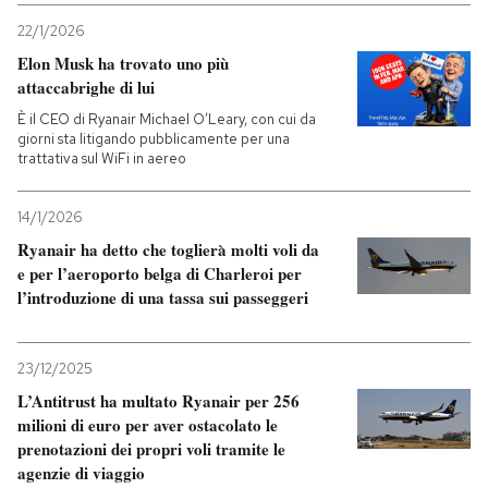
22/1/2026
PODCAST
Elon Musk ha trovato uno più
attaccabrighe di lui
NEWSLETTER
È il CEO di Ryanair Michael O’Leary, con cui da
giorni sta litigando pubblicamente per una
trattativa sul WiFi in aereo
I MIEI PREFERITI
14/1/2026
Ryanair ha detto che toglierà molti voli da
SHOP
e per l’aeroporto belga di Charleroi per
l’introduzione di una tassa sui passeggeri
CALENDARIO
23/12/2025
L’Antitrust ha multato Ryanair per 256
AREA PERSONALE
milioni di euro per aver ostacolato le
prenotazioni dei propri voli tramite le
Entra
agenzie di viaggio